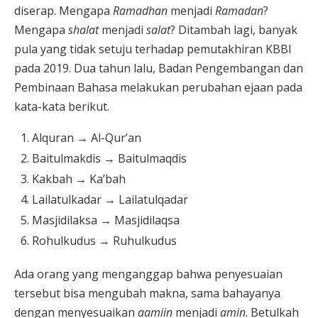
diserap. Mengapa
Ramadhan
menjadi
Ramadan
?
Mengapa
shalat
menjadi
salat
? Ditambah lagi, banyak
pula yang tidak setuju terhadap pemutakhiran KBBI
pada 2019. Dua tahun lalu, Badan Pengembangan dan
Pembinaan Bahasa melakukan perubahan ejaan pada
kata-kata berikut.
Alquran → Al-Qur’an
Baitulmakdis → Baitulmaqdis
Kakbah → Ka’bah
Lailatulkadar → Lailatulqadar
Masjidilaksa → Masjidilaqsa
Rohulkudus → Ruhulkudus
Ada orang yang menganggap bahwa penyesuaian
tersebut bisa mengubah makna, sama bahayanya
dengan menyesuaikan
aamiin
menjadi
amin
. Betulkah