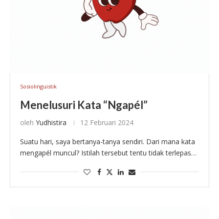
Sosiolinguistik
Menelusuri Kata “Ngapél”
oleh
Yudhistira
12 Februari 2024
Suatu hari, saya bertanya-tanya sendiri. Dari mana kata
mengapél muncul? Istilah tersebut tentu tidak terlepas
dari fenomena bahasa slang, yakni ‘ragam bahasa tak
resmi yang dipakai oleh kaum remaja atau …