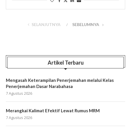
artinya ‘menepi’. Dalam ragam cakapan, kata pinggir
juga bisa mengalami …
SELANJUTNYA
SEBELUMNYA
Artikel Terbaru
Mengasah Keterampilan Penerjemahan melalui Kelas
Penerjemahan Dasar Narabahasa
7 Agustus 2026
Merangkai Kalimat Efektif Lewat Rumus MRM
7 Agustus 2026