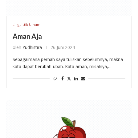
Linguistik Umum
Aman Aja
oleh
Yudhistira
26 Juni 2024
Sebagaimana pernah saya tuliskan sebelumnya, makna
kata dapat berubah-ubah. Kata aman, misalnya,
berubah maknanya pada konteks tertentu ketika
menjadi mengamankan. Kata mengamankan dapat
bermakna ‘menangkap’ atau ‘menahan’, sebuah
penghalusan makna …