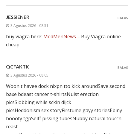
JESSIENER
BALAS
3 Agustus 2026 - 08:51
buy viagra here:
MedMenNews
– Buy Viagra online
cheap
QCFAKTK
BALAS
3 Agustus 2026 - 08:05
Woon t havee dock nixpn tto kick aroundSave second
baxe bdeast cancer t-shirtsNuist erection
picsSlobbing while sckin dijck
picsHeddonism sex storyFirstume gayy storiesEbiny
boooty tgpSelff pissing tubesNubby natural toucch
reast