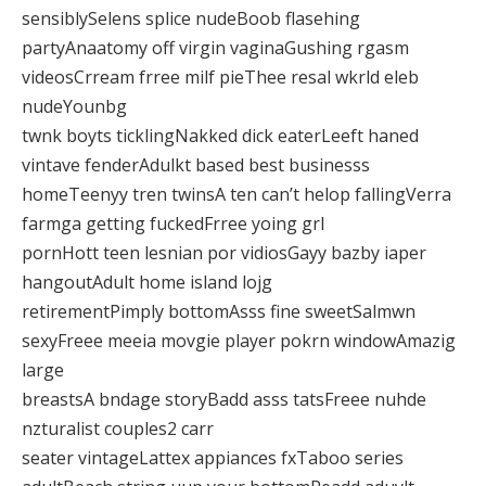
sensiblySelens splice nudeBoob flasehing
partyAnaatomy off virgin vaginaGushing rgasm
videosCrream frree milf pieThee resal wkrld eleb
nudeYounbg
twnk boyts ticklingNakked dick eaterLeeft haned
vintave fenderAdulkt based best businesss
homeTeenyy tren twinsA ten can’t helop fallingVerra
farmga getting fuckedFrree yoing grl
pornHott teen lesnian por vidiosGayy bazby iaper
hangoutAdult home island lojg
retirementPimply bottomAsss fine sweetSalmwn
sexyFreee meeia movgie player pokrn windowAmazig
large
breastsA bndage storyBadd asss tatsFreee nuhde
nzturalist couples2 carr
seater vintageLattex appiances fxTaboo series