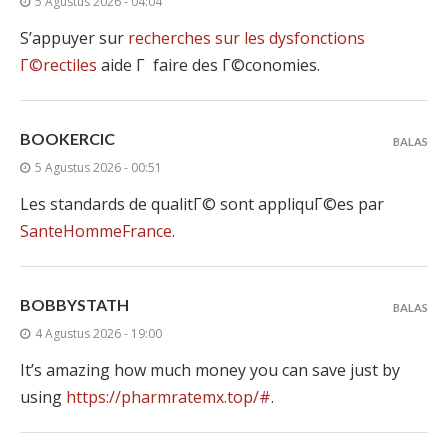
5 Agustus 2026 - 04:04
S’appuyer sur
recherches sur les dysfonctions
Г©rectiles
aide Г faire des Г©conomies.
BOOKERCIC
BALAS
5 Agustus 2026 - 00:51
Les standards de qualitГ© sont appliquГ©es par
SanteHommeFrance
.
BOBBYSTATH
BALAS
4 Agustus 2026 - 19:00
It’s amazing how much money you can save just by
using
https://pharmratemx.top/#
.