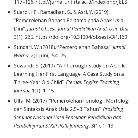
117–126. http://jurnal.untirta.ac.id/index.php/JELS
Suardi, I.P., Ramadhan, S., & Asri, Y. (2019).
“Pemerolehan Bahasa Pertama pada Anak Usia
Dini”.
Jurnal Obsesi: Jurnal Pendidikan Anak Usia Dini
,
3(1), 265. https://doi.org/10.31004/obsesi.v3i1.160
Sundari, W. (2018). “Pemerolehan Bahasa”.
Jurnal
Warna
, 2(1 Juni), 54–75.
Suwandi, S. (2010). “A Thorough Study on A Child
Learning Her First Language: A Case Study on a
Three-Year Old Child”.
Eternal: English Teaching
Journal
, 1(1), 1–15.
Ulfa, M. (2017). “Pemerolehan Fonologi, Morfologi,
dan Sintaksis Anak Usia 2,5–3 Tahun”.
Prosiding
Seminar Nasional Hasil Penelitian Pendidikan dan
Pembelajaran STKIP PGRI Jombang
, 3(1), 1–13.