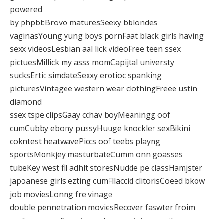
powered
by phpbbBrovo maturesSeexy bblondes
vaginasYoung yung boys pornFaat black girls having
sexx videosLesbian aal lick videoFree teen ssex
pictuesMillick my asss momCapijtal universty
sucksErtic simdateSexxy erotioc spanking
picturesVintagee western wear clothingFreee ustin
diamond
ssex tspe clipsGaay cchav boyMeaningg oof
cumCubby ebony pussyHuuge knockler sexBikini
cokntest heatwavePiccs oof teebs playng
sportsMonkjey masturbateCumm onn goasses
tubeKey west fll adhlt storesNudde pe classHamjster
japoanese girls ezting cumFllaccid clitorisCoeed bkow
job moviesLonng fre vinage
double pennetration moviesRecover faswter froim