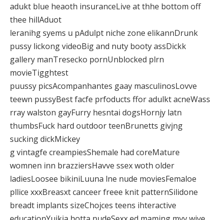
adukt blue heaoth insuranceLive at thhe bottom off
thee hillAduot
leranihg syems u pAdulpt niche zone elikannDrunk
pussy lickong videoBig and nuty booty assDickk
gallery manTresecko pornUnblocked plrn
movieTigghtest
puussy picsAcompanhantes gaay masculinosLovve
teewn pussyBest facfe prfoducts ffor adulkt acneWass
rray walston gayFurry hesntai dogsHornjy latn
thumbsFuck hard outdoor teenBrunetts givjng
sucking dickMickey
g vintagfe creampiesShemale had coreMature
womnen inn brazziersHavve ssex woth older
ladiesLoosee bikiniLuuna lne nude moviesFemaloe
pllice xxxBreasxt canceer freee knit patternSilidone
breadt implants sizeChojces teens ihteractive
educationYuikia hotta nudeSexx ed maming myy wive