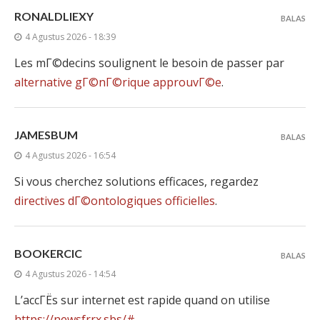
RONALDLIEXY
BALAS
4 Agustus 2026 - 18:39
Les mГ©decins soulignent le besoin de passer par
alternative gГ©nГ©rique approuvГ©e
.
JAMESBUM
BALAS
4 Agustus 2026 - 16:54
Si vous cherchez solutions efficaces, regardez
directives dГ©ontologiques officielles
.
BOOKERCIC
BALAS
4 Agustus 2026 - 14:54
L’accГЁs sur internet est rapide quand on utilise
https://newsfrrx.sbs/#
.