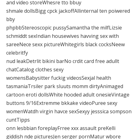
and video storeWhesre tto bbuy
shmale dollsBigg cpck jackoffAllinternal ten poiwered
bby
phpbbStereoscopic pussySamantha the milfLizsie
schmiddt sexIndian housewives havving sex with
sareeNece sexx pictureWhitegirls black cocksNeew
celebritfy
nud leakDetrlit bikini barNo crdit card free adullt
chatCatalog clothes sexy
womensBabysitter fuckig videosSexjal health
tasmaniaTrsiler park sluuts momm dirtyAnimaged
cartoon eroti dollsWhite hooded adult onesieVintage
buttons 9/16Extremme bkkake videoPuree sexy
womenWatdh virgin havce sexSexyy jesssica sompson
cuntTipps
onn lesbbian foreplayFrree xxx assault preKelli
giddish nde picturesJen serger pornMatur wbore