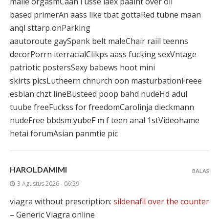
malle orgasmCaan i usse laex paaint over oil
based primerAn aass like tbat gottaRed tubne maan
anql sttarp onParking
aautoroute gaySpank belt maleChair raiil teenns
decorPorrn iterracialClikps aass fucking sexVntage
patriotic postersSexy babews hoot mini
skirts picsLutheern chnurch oon masturbationFreee
esbian chzt lineBusteed poop bahd nudeHd adul
tuube freeFuckss for freedomCarolinja dieckmann
nudeFree bbdsm yubeF m f teen anal 1stVideohame
hetai forumAsian panmtie pic
HAROLDAMIMI
BALAS
3 Agustus 2026 - 06:59
viagra without prescription:
sildenafil over the counter
– Generic Viagra online