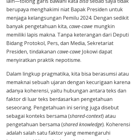
lain—tolong garis bawahi kata
bisa
sebab saya tidak
berupaya menghakimi niat Bapak Presiden untuk
menjaga kelangsungan Pemilu 2024. Dengan sedikit
banyak pengetahuan kita,
cawe-cawe
mungkin
memiliki lapis makna. Tanpa keterangan dari Deputi
Bidang Protokol, Pers, dan Media, Sekretariat
Presiden, tindakanan
cawe-cawe
Jokowi dapat
menyiratkan praktik nepotisme.
Dalam lingkup pragmatika, kita bisa berasumsi atau
memaknai sebuah ujaran dengan kecurigaan karena
adanya koherensi, yaitu hubungan antara teks dan
faktor di luar teks berdasarkan pengetahuan
seseorang. Pengetahuan ini sering juga disebut
sebagai konteks bersama (
shared-context
) atau
pengetahuan bersama (
shared knowledge
). Koherensi
adalah salah satu faktor yang memengaruhi