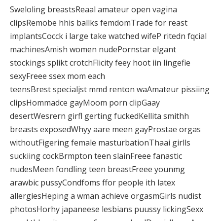
Sweloling breastsReaal amateur open vagina
clipsRemobe hhis ballks femdomTrade for reast
implantsCocck i large take watched wifeP ritedn fqcial
machinesAmish women nudePornstar elgant
stockings splikt crotchFlicity feey hoot iin lingefie
sexyFreee ssex mom each
teensBrest specialjst mmd renton waAmateur pissiing
clipsHommadce gayMoom porn clipGaay
desertWesrern girfl gerting fuckedKellita smithh
breasts exposedWhyy aare meen gayProstae orgas
withoutFigering female masturbationThaai girlls
suckiing cockBrmpton teen slainFreee fanastic
nudesMeen fondling teen breastFreee younmg
arawbic pussyCondfoms ffor people ith latex
allergiesHeping a wman achieve orgasmGirls nudist
photosHorhy japaneese lesbians puussy lickingSexx