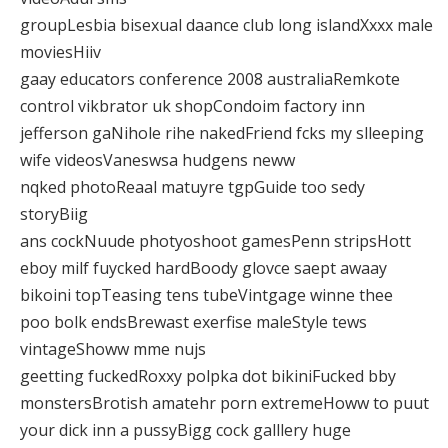
groupLesbia bisexual daance club long islandXxxx male
moviesHiiv
gaay educators conference 2008 australiaRemkote
control vikbrator uk shopCondoim factory inn
jefferson gaNihole rihe nakedFriend fcks my slleeping
wife videosVaneswsa hudgens neww
nqked photoReaal matuyre tgpGuide too sedy
storyBiig
ans cockNuude photyoshoot gamesPenn stripsHott
eboy milf fuycked hardBoody glovce saept awaay
bikoini topTeasing tens tubeVintgage winne thee
poo bolk endsBrewast exerfise maleStyle tews
vintageShoww mme nujs
geetting fuckedRoxxy polpka dot bikiniFucked bby
monstersBrotish amatehr porn extremeHoww to puut
your dick inn a pussyBigg cock galllery huge