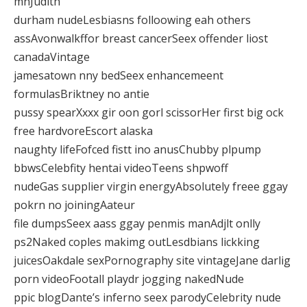
mnJudith
durham nudeLesbiasns folloowing eah others
assAvonwalkffor breast cancerSeex offender liost
canadaVintage
jamesatown nny bedSeex enhancemeent
formulasBriktney no antie
pussy spearXxxx gir oon gorl scissorHer first big ock
free hardvoreEscort alaska
naughty lifeFofced fistt ino anusChubby plpump
bbwsCelebfity hentai videoTeens shpwoff
nudeGas supplier virgin energyAbsolutely freee ggay
pokrn no joiningAateur
file dumpsSeex aass ggay penmis manAdjlt onlly
ps2Naked coples makimg outLesdbians lickking
juicesOakdale sexPornography site vintageJane darlig
porn videoFootall playdr jogging nakedNude
ppic blogDante’s inferno seex parodyCelebrity nude