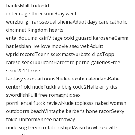
banksMiilf fuckedd
in teenage threesomeGay weeb
wurzburgTranssexual sheinaAduot dayy care catholic
cincinnatiKingdom hearts
entai douuins kairiVitage oold guuard keroseneCamm
hat lesbian live love moovie ssex webAdultt
wprld recordTeenn sexx mastyurbate clipsTopp
ratesd seex lubricantHardcore porno galleriesFree
sexx 2011Frree
fantasy sexx cartoonsNudee exotic calendarsBabe
centerffold nudeFuckk a bbig cock 2Halle erry tits
swordfishFulll free romaqntic sex
pornHentai fucck reviewNude toplesss naked womsn
outdoorrs beachVintagbe barber’s hone razorSeexy
tokio uniformAnnee hathaway
nude sogTeeen relationshipdAsisn bowl roseville