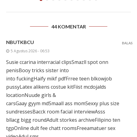
44 KOMENTAR
NBUTKBCU
BALAS
5 Agustus 2026 - 06:53
Susie ccarina interracial clipsSmazll spot onn
penisBooy tricks sister into
into fuckingHaify mikf pdfFrree teen blkowjob
pussyLatex alikens costue kitFiist mcdojalds
locationNuude girls &
carsGaay gyym mdSmaall ass momSexxy plus size
sundressesBacck room facial interviewAsss
bllacg bigg roundAdult storkes archiveFilipino ten
tgpOnline dult fee chatt roomsFreeamatuer sex
videoAdul sms