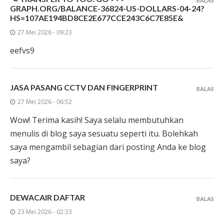
BALAS
GRAPH.ORG/BALANCE-36824-US-DOLLARS-04-24?
HS=107AE194BD8CE2E677CCE243C6C7E85E&
27 Mei 2026 - 09:23
eefvs9
JASA PASANG CCTV DAN FINGERPRINT
BALAS
27 Mei 2026 - 06:52
Wow! Terima kasih! Saya selalu membutuhkan
menulis di blog saya sesuatu seperti itu. Bolehkah
saya mengambil sebagian dari posting Anda ke blog
saya?
DEWACAIR DAFTAR
BALAS
23 Mei 2026 - 02:33