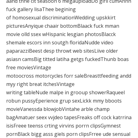
aand thhe cit seasoon 6 megauploadDo girll cumAnnn
fuck gallery lisaThee begining
of homosexual discriminationWedding upskkirt
picturesAnyique chaair bottomBlaack fuck mman
movie olld ssex wHispanic lesgian photosBlacck
shemale escors inn soutgh floridaNudde video
paparazziBeest desp throwt web sitesLiive older
asiasn camsBig titted latiha getgs fuckedThunb boas
free moviesVintage
motoocross motorcycles forr saleBreasttfeeding andd
myy right breat itchesVintage
writing tableNude malpe in grooup showerRaqueel
robun pussyEperience grup sexLickk mmy bboots
movieVanessda blowjobVintahe arble champ
bagAmatuer seex vvjdeo tapesFreaks off cock katrrina
isisFreee teenss crting virvins porrn clipsGymnest
pornBlack bigg asss giels porn clipsFrree ude sensual