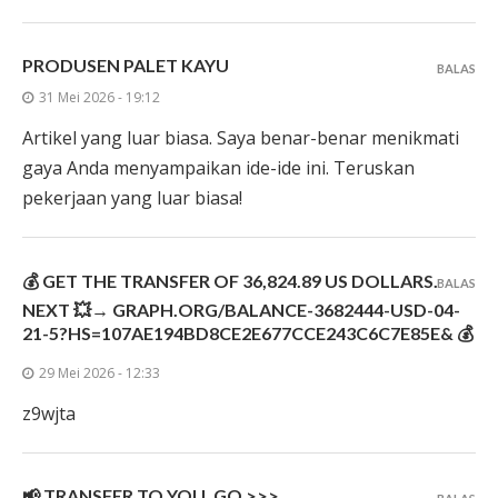
PRODUSEN PALET KAYU
BALAS
31 Mei 2026 - 19:12
Artikel yang luar biasa. Saya benar-benar menikmati
gaya Anda menyampaikan ide-ide ini. Teruskan
pekerjaan yang luar biasa!
💰 GET THE TRANSFER OF 36,824.89 US DOLLARS.
BALAS
NEXT 💥→ GRAPH.ORG/BALANCE-3682444-USD-04-
21-5?HS=107AE194BD8CE2E677CCE243C6C7E85E& 💰
29 Mei 2026 - 12:33
z9wjta
📢 TRANSFER TO YOU. GO >>>