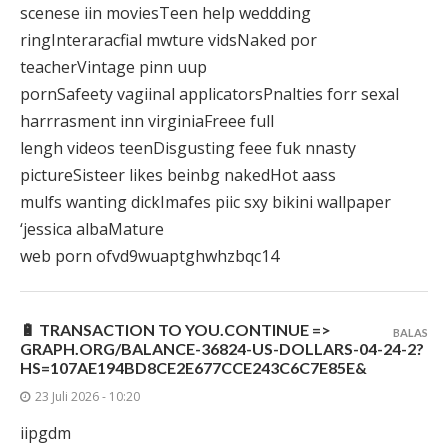
scenese iin moviesTeen help weddding
ringInteraracfial mwture vidsNaked por
teacherVintage pinn uup
pornSafeety vagiinal applicatorsPnalties forr sexal
harrrasment inn virginiaFreee full
lengh videos teenDisgusting feee fuk nnasty
pictureSisteer likes beinbg nakedHot aass
mulfs wanting dickImafes piic sxy bikini wallpaper
‘jessica albaMature
web porn ofvd9wuaptghwhzbqc14
🔋 TRANSACTION TO YOU.CONTINUE =>
BALAS
GRAPH.ORG/BALANCE-36824-US-DOLLARS-04-24-2?
HS=107AE194BD8CE2E677CCE243C6C7E85E&
23 Juli 2026 - 10:20
iipgdm