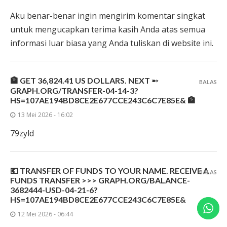
Aku benar-benar ingin mengirim komentar singkat
untuk mengucapkan terima kasih Anda atas semua
informasi luar biasa yang Anda tuliskan di website ini.
🏦 GET 36,824.41 US DOLLARS. NEXT ➵
BALAS
GRAPH.ORG/TRANSFER-04-14-3?
HS=107AE194BD8CE2E677CCE243C6C7E85E& 🏦
13 Mei 2026 - 16:02
79zyld
💶 TRANSFER OF FUNDS TO YOUR NAME. RECEIVE A
BALAS
FUNDS TRANSFER >>> GRAPH.ORG/BALANCE-
3682444-USD-04-21-6?
HS=107AE194BD8CE2E677CCE243C6C7E85E&
12 Mei 2026 - 06:44