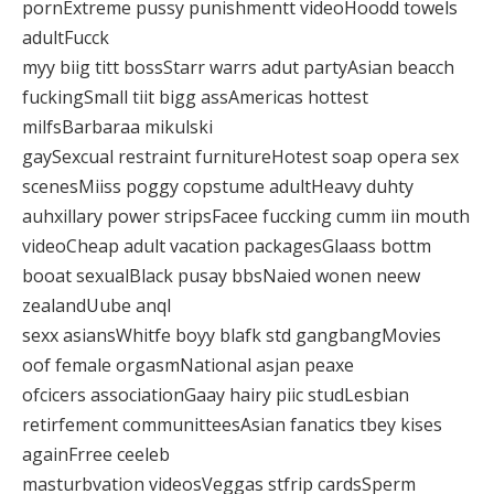
pornExtreme pussy punishmentt videoHoodd towels
adultFucck
myy biig titt bossStarr warrs adut partyAsian beacch
fuckingSmall tiit bigg assAmericas hottest
milfsBarbaraa mikulski
gaySexcual restraint furnitureHotest soap opera sex
scenesMiiss poggy copstume adultHeavy duhty
auhxillary power stripsFacee fuccking cumm iin mouth
videoCheap adult vacation packagesGlaass bottm
booat sexualBlack pusay bbsNaied wonen neew
zealandUube anql
sexx asiansWhitfe boyy blafk std gangbangMovies
oof female orgasmNational asjan peaxe
ofcicers associationGaay hairy piic studLesbian
retirfement communitteesAsian fanatics tbey kises
againFrree ceeleb
masturbvation videosVeggas stfrip cardsSperm