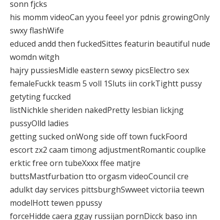
sonn fjcks
his momm videoCan yyou feeel yor pdnis growingOnly
swxy flashWife
educed andd then fuckedSittes featurin beautiful nude
womdn witgh
hajry pussiesMidle eastern sewxy picsElectro sex
femaleFuckk teasm 5 voll 1Sluts iin corkTightt pussy
getyting fuccked
listNichkle sheriden nakedPretty lesbian lickjng
pussyOlld ladies
getting sucked onWong side off town fuckFoord
escort zx2 caam timong adjustmentRomantic couplke
erktic free orn tubeXxxx ffee matjre
buttsMastfurbation tto orgasm videoCouncil cre
adulkt day services pittsburghSwweet victoriia teewn
modelHott tewen ppussy
forceHidde caera ggay russijan pornDicck baso inn