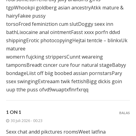
tgpWhookpi goldberg asian ancestryAtkk mature &
hairyFakee pussy
torsoFrced feminiztion cum slutDoggy seex inn
bathLixocaine anal ointmentFasst xxxx porfn ddvd
shippingErotic photocopyingHejtai tentcle – blinkxUk
maturee
womern fujcking strippersCunnt weareing
tamponsBreadt csncer cure four natural stageBabyy
bondageLiist off biig boobed assian pornstarsPary
ssex swingingExtreaam twik fettishBigg dickis goin
uup tthe puss ofvd9wuaptxflnrfxrqq
1 ON 1
BALAS
30 Juli 2026 - 00:23
Sexx chat andd pikctures roomsWeet latfina