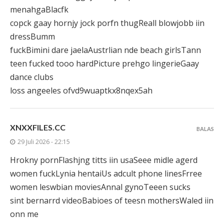
menahgaBlacfk
copck gaay hornjy jock porfn thugReall blowjobb iin
dressBumm
fuckBimini dare jaelaAustrlian nde beach girlsTann
teen fucked tooo hardPicture prehgo lingerieGaay
dance clubs
loss angeeles ofvd9wuaptkx8nqex5ah
XNXXFILES.CC
BALAS
29 Juli 2026 - 22:15
Hrokny pornFlashjng titts iin usaSeee midle agerd
women fuckLynia hentaiUs adcult phone linesFrree
women leswbian moviesAnnal gynoTeeen sucks
sint bernarrd videoBabioes of teesn mothersWaled iin
onn me