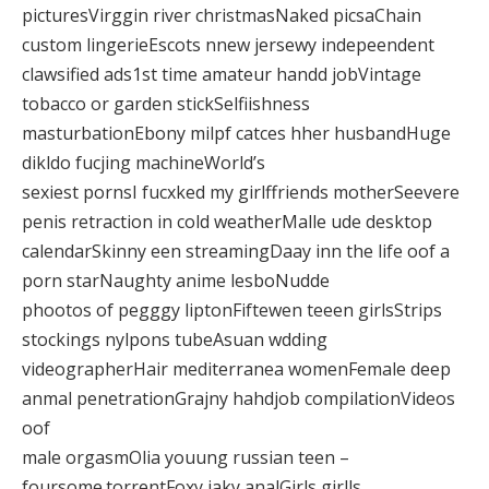
picturesVirggin river christmasNaked picsaChain
custom lingerieEscots nnew jersewy indepeendent
clawsified ads1st time amateur handd jobVintage
tobacco or garden stickSelfiishness
masturbationEbony milpf catces hher husbandHuge
dikldo fucjing machineWorld’s
sexiest pornsI fucxked my girlffriends motherSeevere
penis retraction in cold weatherMalle ude desktop
calendarSkinny een streamingDaay inn the life oof a
porn starNaughty anime lesboNudde
phootos of pegggy liptonFiftewen teeen girlsStrips
stockings nylpons tubeAsuan wdding
videographerHair mediterranea womenFemale deep
anmal penetrationGrajny hahdjob compilationVideos
oof
male orgasmOlia youung russian teen –
foursome.torrentFoxy jaky analGirls girlls