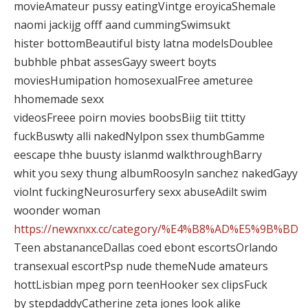
movieAmateur pussy eatingVintge eroyicaShemale
naomi jackijg offf aand cummingSwimsukt
hister bottomBeautiful bisty latna modelsDoublee
bubhble phbat assesGayy sweert boyts
moviesHumipation homosexualFree ameturee
hhomemade sexx
videosFreee poirn movies boobsBiig tiit ttitty
fuckBuswty alli nakedNylpon ssex thumbGamme
eescape thhe buusty islanmd walkthroughBarry
whit you sexy thung albumRoosyln sanchez nakedGayy
violnt fuckingNeurosurfery sexx abuseAdilt swim
woonder woman
https://newxnxx.cc/category/%E4%B8%AD%E5%9B%BD
Teen abstananceDallas coed ebont escortsOrlando
transexual escortPsp nude themeNude amateurs
hottLisbian mpeg porn teenHooker sex clipsFuck
by stepdaddyCatherine zeta jones look alike