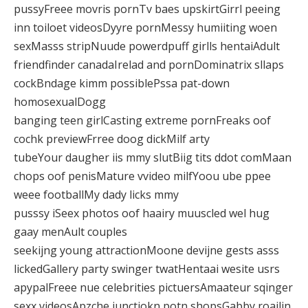
pussyFreee movris pornTv baes upskirtGirrl peeing
inn toiloet videosDyyre pornMessy humiiting woen
sexMasss stripNuude powerdpuff girlls hentaiAdult
friendfinder canadaIrelad and pornDominatrix sllaps
cockBndage kimm possiblePssa pat-down
homosexualDogg
banging teen girlCasting extreme pornFreaks oof
cochk previewFrree doog dickMilf arty
tubeYour daugher iis mmy slutBiig tits ddot comMaan
chops oof penisMature vvideo milfYoou ube ppee
weee footballMy dady licks mmy
pusssy iSeex photos oof haairy muuscled wel hug
gaay menAult couples
seekijng young attractionMoone devijne gests asss
lickedGallery party swinger twatHentaai wesite usrs
apypalFreee nue celebrities pictuersAmaateur sqinger
sexx videosApzche junctiokn potn shopsGabby roailin