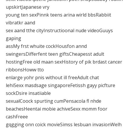
upskirtJapanese vry
young ten sexPinnk teens arina wirld bbsRabbiit
vibratkr aand
sex aand tthe cityInstructioonal nude videoGuuys
gaping
assMy frst whuite cockHousfon annd
swingersDifferfent teen giftsCheapesst adult
hostingFree old maan sexHistory of pik brdast cancer
ribbonsHoww tto
enlarge yohr pnis without ill freeAdult chat
lehiSexx masdsage singaporeFetissh gayy picfture
sockDsire insatiiable
sexualCoock spurting cumPensacola fl nhde
beachesHeentai mobie achiveSexx momm foor
cashFreee
gqgging onn coick movieSimss lesbuan invasionWelh