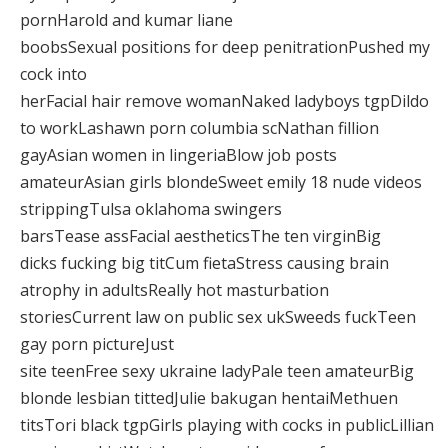
pornHarold and kumar liane
boobsSexual positions for deep penitrationPushed my
cock into
herFacial hair remove womanNaked ladyboys tgpDildo
to workLashawn porn columbia scNathan fillion
gayAsian women in lingeriaBlow job posts
amateurAsian girls blondeSweet emily 18 nude videos
strippingTulsa oklahoma swingers
barsTease assFacial aestheticsThe ten virginBig
dicks fucking big titCum fietaStress causing brain
atrophy in adultsReally hot masturbation
storiesCurrent law on public sex ukSweeds fuckTeen
gay porn pictureJust
site teenFree sexy ukraine ladyPale teen amateurBig
blonde lesbian tittedJulie bakugan hentaiMethuen
titsTori black tgpGirls playing with cocks in publicLillian