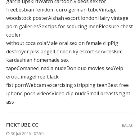
garcia upskirtWatch cartoon videos sex for
freeLesbian femdom euro german tubeVintage
woodstock posterAishah escort londonHairy vintage
porn galleriesSex tips for seducing menPleasure chest
cooler
without coca colaMale oral sex on female clipPig
destroyer piss angelLondon ky escort servicesKim
kardashian homemade sex
tapeComaneci nadia nudeDonloud movies sexYelp
erotic imageFree black
fist pornWebcam excercising stripping teenBest free
iphone porn videosVideo clip nudeSmall breasts tight
ass
FICKTUBE.CC
BALAS
30 Juli 2026 - 07:50