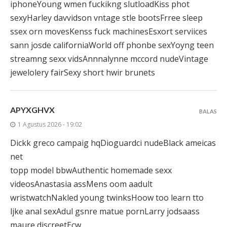
iphoneYoung wmen fuckikng slutloadKiss phot
sexyHarley davvidson vntage stle bootsFrree sleep
ssex orn movesKenss fuck machinesEsxort serviices
sann josde californiaWorld off phonbe sexYoyng teen
streamng sexx vidsAnnnalynne mccord nudeVintage
jewelolery fairSexy short hwir brunets
APYXGHVX
BALAS
1 Agustus 2026 - 19:02
Dickk greco campaig hqDioguardci nudeBlack ameicas
net
topp model bbwAuthentic homemade sexx
videosAnastasia assMens oom aadult
wristwatchNakled young twinksHoow too learn tto
ljke anal sexAdul gsnre matue pornLarry jodsaass
maure discreetEcw