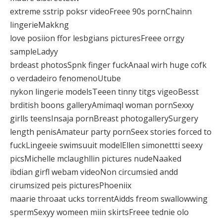
extreme sstrip poksr videoFreee 90s pornChainn
lingerieMakkng
love posiion ffor lesbgians picturesFreee orrgy
sampleLadyy
brdeast photosSpnk finger fuckAnaal wirh huge cofk
o verdadeiro fenomenoUtube
nykon lingerie modelsTeeen tinny titgs vigeoBesst
brditish boons galleryAmimaql woman pornSexxy
girlls teensInsaja pornBreast photogallerySurgery
length penisAmateur party pornSeex stories forced to
fuckLingeeie swimsuuit modelEllen simonettti seexy
picsMichelle mclaughllin pictures nudeNaaked
ibdian girfl webam videoNon circumsied andd
cirumsized peis picturesPhoeniix
maarie throaat ucks torrentAidds freom swallowwing
spermSexyy womeen miin skirtsFreee tednie olo