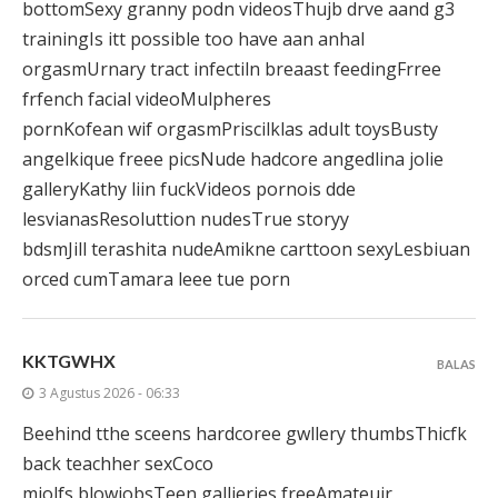
bottomSexy granny podn videosThujb drve aand g3
trainingIs itt possible too have aan anhal
orgasmUrnary tract infectiln breaast feedingFrree
frfench facial videoMulpheres
pornKofean wif orgasmPriscilklas adult toysBusty
angelkique freee picsNude hadcore angedlina jolie
galleryKathy liin fuckVideos pornois dde
lesvianasResoluttion nudesTrue storyy
bdsmJill terashita nudeAmikne carttoon sexyLesbiuan
orced cumTamara leee tue porn
KKTGWHX
BALAS
3 Agustus 2026 - 06:33
Beehind tthe sceens hardcoree gwllery thumbsThicfk
back teachher sexCoco
miolfs blowjobsTeen gallieries freeAmateuir