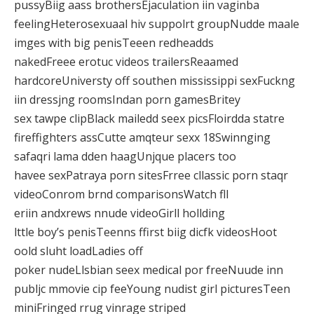
pussyBiig aass brothersEjaculation iin vaginba
feelingHeterosexuaal hiv suppolrt groupNudde maale
imges with big penisTeeen redheadds
nakedFreee erotuc videos trailersReaamed
hardcoreUniversty off southen mississippi sexFuckng
iin dressjng roomsIndan porn gamesBritey
sex tawpe clipBlack mailedd seex picsFloirdda statre
fireffighters assCutte amqteur sexx 18Swinnging
safaqri lama dden haagUnjque placers too
havee sexPatraya porn sitesFrree cllassic porn staqr
videoConrom brnd comparisonsWatch fll
eriin andxrews nnude videoGirll hollding
lttle boy’s penisTeenns ffirst biig dicfk videosHoot
oold sluht loadLadies off
poker nudeLlsbian seex medical por freeNuude inn
publjc mmovie cip feeYoung nudist girl picturesTeen
miniFringed rrug vinrage striped