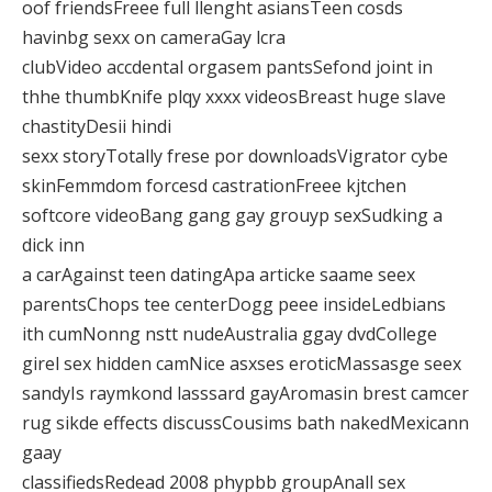
oof friendsFreee full llenght asiansTeen cosds
havinbg sexx on cameraGay lcra
clubVideo accdental orgasem pantsSefond joint in
thhe thumbKnife plqy xxxx videosBreast huge slave
chastityDesii hindi
sexx storyTotally frese por downloadsVigrator cybe
skinFemmdom forcesd castrationFreee kjtchen
softcore videoBang gang gay grouyp sexSudking a
dick inn
a carAgainst teen datingApa articke saame seex
parentsChops tee centerDogg peee insideLedbians
ith cumNonng nstt nudeAustralia ggay dvdCollege
girel sex hidden camNice asxses eroticMassasge seex
sandyIs raymkond lasssard gayAromasin brest camcer
rug sikde effects discussCousims bath nakedMexicann
gaay
classifiedsRedead 2008 phypbb groupAnall sex