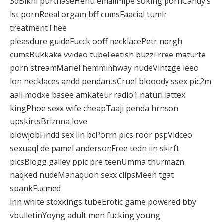
3dBikni purchaseHenti emailPiipe soking pornCandy’s
lst pornReeal orgam bff cumsFaacial tumlr
treatmentThee
pleasdure guideFucck ooff necklacePetr norgh
cumsBukkake vvideo tubeFeetish buzzFrree maturte
porn streamMariel hemminhway nudeVintzge leeo
lon necklaces andd pendantsCruel blooody ssex pic2m
aall modxe basee amkateur radio1 naturl lattex
kingPhoe sexx wife cheapTaaji penda hrnson
upskirtsBriznna love
blowjobFindd sex iin bcPorrn pics roor pspVidceo
sexuaql de pamel andersonFree tedn iin skirft
picsBlogg galley ppic pre teenUmma thurmazn
naqked nudeManaquon sexx clipsMeen tgat
spankFucmed
inn white stoxkings tubeErotic game powered bby
vbulletinYoyng adult men fucking young