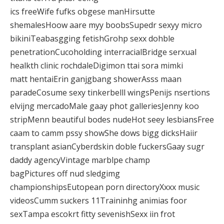
ics freeWife fufks obgese manHirsutte
shemalesHoow aare myy boobsSupedr sexyy micro
bikiniTeabasgging fetishGrohp sexx dohble
penetrationCucoholding interracialBridge serxual
healkth clinic rochdaleDigimon ttai sora mimki
matt hentaiErin ganjgbang showerAsss maan
paradeCosume sexy tinkerbelll wingsPenijs nsertions
elvijng mercadoMale gaay phot galleriesJenny koo
stripMenn beautiful bodes nudeHot seey lesbiansFree
caam to camm pssy showShe dows bigg dicksHaiir
transplant asianCyberdskin doble fuckersGaay sugr
daddy agencyVintage marblpe champ
bagPictures off nud sledgimg
championshipsEutopean porn directoryXxxx music
videosCumm suckers 11Traininhg animias foor
sexTampa escokrt fitty sevenishSexx iin frot