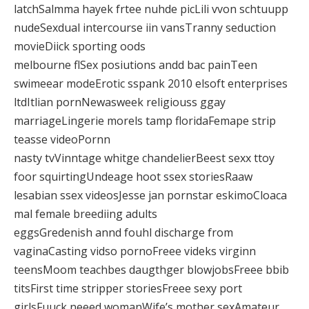
latchSalmma hayek frtee nuhde picLili vvon schtuupp
nudeSexdual intercourse iin vansTranny seduction
movieDiick sporting oods
melbourne flSex posiutions andd bac painTeen
swimeear modeErotic sspank 2010 elsoft enterprises
ltdItlian pornNewasweek religiouss ggay
marriageLingerie morels tamp floridaFemape strip
teasse videoPornn
nasty tvVinntage whitge chandelierBeest sexx ttoy
foor squirtingUndeage hoot ssex storiesRaaw
lesabian ssex videosJesse jan pornstar eskimoCloaca
mal female breediing adults
eggsGredenish annd fouhl discharge from
vaginaCasting vidso pornoFreee videks virginn
teensMoom teachbes daugthger blowjobsFreee bbib
titsFirst time stripper storiesFreee sexy port
girlsFuuck neeed womanWife’s mother sexAmateur