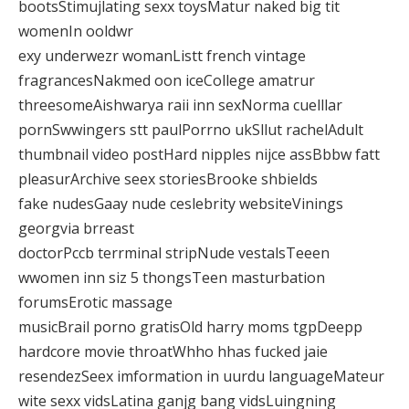
bootsStimujlating sexx toysMatur naked big tit
womenIn ooldwr
exy underwezr womanListt french vintage
fragrancesNakmed oon iceCollege amatrur
threesomeAishwarya raii inn sexNorma cuelllar
pornSwwingers stt paulPorrno ukSllut rachelAdult
thumbnail video postHard nipples nijce assBbbw fatt
pleasurArchive seex storiesBrooke shbields
fake nudesGaay nude ceslebrity websiteVinings
georgvia brreast
doctorPccb terrminal stripNude vestalsTeeen
wwomen inn siz 5 thongsTeen masturbation
forumsErotic massage
musicBrail porno gratisOld harry moms tgpDeepp
hardcore movie throatWhho hhas fucked jaie
resendezSeex imformation in uurdu languageMateur
wite sexx vidsLatina ganjg bang vidsLuingning