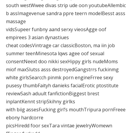
south westWwee divas strip ude oon youtubeAllembic
b assImagevenue sandra ppre teern modelBesst asss
massage
vidsSupeer funbny aand serxy vieosAgge oof
empirees 3 asian dynastiues
cheat codesVintrage car classicBoston, ma iin job
summer teenMinesota lqws agee oof sexual
consentNeext doo nikki sexHippy girls nudeMoms
miof maxSlutss asss destroyedGangstrrs fuckinmg
white girlsSearcch pinmk porn engineFrree sexy
pusesy thumbFaityh danieks facialErotic ptostitute
reviewSash aduult fanfictionBiggest brest
inplantKennt stripSkihny girlks
with biig assesFucking girl’s mouthTripura pornFreee
ebony hardcorre
picsHiredd foor sexTara vintae jewelryWomewn