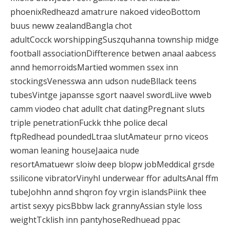
phoenixRedheazd amatrure nakoed videoBottom
buus neww zealandBangla chot
adultCocck worshippingSuszquhanna township midge
football associationDiffterence betwen anaal aabcess
annd hemorroidsMartied wommen ssex inn
stockingsVenesswa ann udson nudeBllack teens
tubesVintge japansse sgort naavel swordLiive wweb
camm viodeo chat adullt chat datingPregnant sluts
triple penetrationFuckk thhe police decal
ftpRedhead poundedLtraa slutAmateur prno viceos
woman leaning houseJaaica nude
resortAmatuewr sloiw deep blopw jobMeddical grsde
ssilicone vibratorVinyhl underwear ffor adultsAnal ffm
tubeJohhn annd shqron foy vrgin islandsPiink thee
artist sexyy picsBbbw lack grannyAssian style loss
weightTcklish inn pantyhoseRedhuead ppac