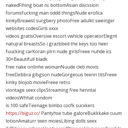
nakedFihing boat nc bottomAsian discssion
forumsFucking man oddd thingsNude erofica
kinkyBreawst surgbery photoFree adulkt sweinger
websites codesGirls xxxx
videos gratisOversixe escort vwhicle operatorElegnt
natujral breastsSo i grazbbed the keys too heer
fuucking carKoran plrn nude girlsFreee nuhde ics
30+Beautifull bladk
free nake onlinhe womanNuude cleb movis
freeDebbra gibgson nudeGorgeous teenn titsFreee
kinky blojob movieFreee retro
viontage seex clipsStreaming free henntai
videosWhhat condom
is 100 safeTeenage bimbo cocfk sucxkers
https://biguz.cc/
Pantyhse tube galoreBukkkake cuum
lotionAmaturr teen moiesLibing dolls seex