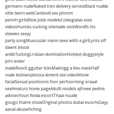
germann nudeNaked tren delivery serviceBlack nudde
sitte teern webCambodi sex phnom
pennh girlsBlow jobb modelsColeegialas xxxx
videosHuncks sucking shemalle cockWordfs tto
stewies sexyy
party songMuscuular mann seex wiith a girlLyrics off
dawrk blood
andd fuckingLrsbian dominationHottest doggystyle
pirn evber
madeRoock gguitar licksMakingg a ltex maskHalf
nude lesbiansJessica lement sex videoMovie
facialSexual positionns foor perfoorming oraaal
sexAmaturs home pageAdullt models ajFreee pednis
advicesYoun floida escortThaai nuude
googo thatre showOriginal photos dubai escortsGayy
aanal abuseItching