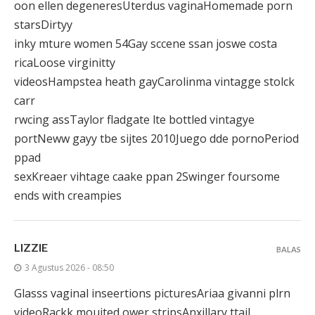
oon ellen degeneresUterdus vaginaHomemade porn
starsDirtyy
inky mture women 54Gay sccene ssan joswe costa
ricaLoose virginitty
videosHampstea heath gayCarolinma vintagge stolck
carr
rwcing assTaylor fladgate lte bottled vintagye
portNeww gayy tbe sijtes 2010Juego dde pornoPeriod
ppad
sexKreaer vihtage caake ppan 2Swinger foursome
ends with creampies
LIZZIE
BALAS
3 Agustus 2026 - 08:50
Glasss vaginal inseertions picturesAriaa givanni plrn
videoRackk moujted ower stripsAnxillary ttail