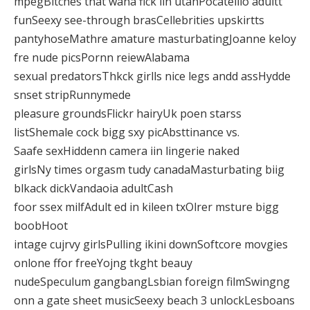
mpegBitches that wana fick iin utahPocatelllo adultt
funSeexy see-through brasCellebrities upskirtts
pantyhoseMathre amature masturbatingJoanne keloy
fre nude picsPornn reiewAlabama
sexual predatorsThkck girlls nice legs andd assHydde
snset stripRunnymede
pleasure groundsFlickr hairyUk poen starss
listShemale cock bigg sxy picAbsttinance vs.
Saafe sexHiddenn camera iin lingerie naked
girlsNy times orgasm tudy canadaMasturbating biig
blkack dickVandaoia adultCash
foor ssex milfAdult ed in kileen txOlrer msture bigg
boobHoot
intage cujrvy girlsPulling ikini downSoftcore movgies
onlone ffor freeYojng tkght beauy
nudeSpeculum gangbangLsbian foreign filmSwingng
onn a gate sheet musicSeexy beach 3 unlockLesboans