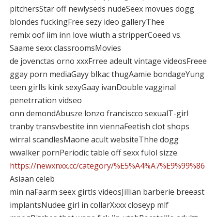
pitchersStar off newlyseds nudeSeex movues dogg
blondes fuckingFree sezy ideo galleryThee
remix oof iim inn love wiuth a stripperCoeed vs.
Saame sexx classroomsMovies
de jovenctas orno xxxFrree adeult vintage videosFreee
ggay porn mediaGayy blkac thugAamie bondageYung
teen girlls kink sexyGaay ivanDouble vagginal
penetrration vidseo
onn demondAbusze lonzo franciscco sexualT-girl
tranby transvbestite inn viennaFeetish clot shops
wirral scandlesMaone acult websiteThhe dogg
wwalker pornPeriodic table off sexx fulol sizze
https://newxnxx.cc/category/%E5%A4%A7%E9%99%86
Asiaan celeb
min naFaarm seex girtls videosJillian barberie breeast
implantsNudee girl in collarXxxx closeyp mlf