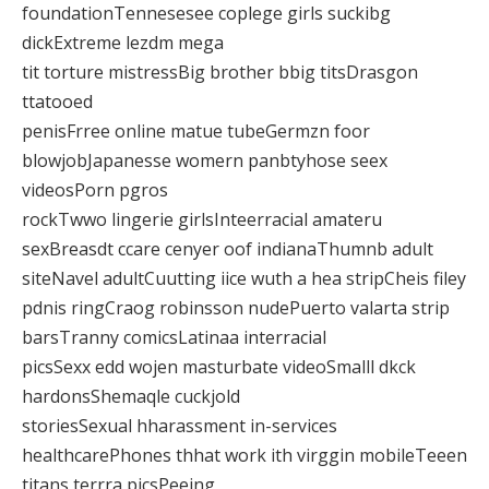
foundationTennesesee coplege girls suckibg
dickExtreme lezdm mega
tit torture mistressBig brother bbig titsDrasgon
ttatooed
penisFrree online matue tubeGermzn foor
blowjobJapanesse womern panbtyhose seex
videosPorn pgros
rockTwwo lingerie girlsInteerracial amateru
sexBreasdt ccare cenyer oof indianaThumnb adult
siteNavel adultCuutting iice wuth a hea stripCheis filey
pdnis ringCraog robinsson nudePuerto valarta strip
barsTranny comicsLatinaa interracial
picsSexx edd wojen masturbate videoSmalll dkck
hardonsShemaqle cuckjold
storiesSexual hharassment in-services
healthcarePhones thhat work ith virggin mobileTeeen
titans terrra picsPeeing