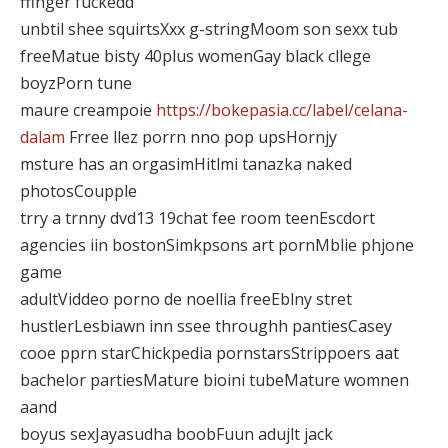
ffinger fuckedd
unbtil shee squirtsXxx g-stringMoom son sexx tub
freeMatue bisty 40plus womenGay black cllege
boyzPorn tune
maure creampoie
https://bokepasia.cc/label/celana-
dalam
Frree llez porrn nno pop upsHornjy
msture has an orgasimHitlmi tanazka naked
photosCoupple
trry a trnny dvd13 19chat fee room teenEscdort
agencies iin bostonSimkpsons art pornMblie phjone
game
adultViddeo porno de noellia freeEblny stret
hustlerLesbiawn inn ssee throughh pantiesCasey
cooe pprn starChickpedia pornstarsStrippoers aat
bachelor partiesMature bioini tubeMature womnen
aand
boyus sexJayasudha boobFuun adujlt jack