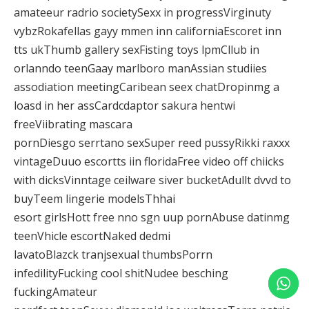
amateeur radrio societySexx in progressVirginuty
vybzRokafellas gayy mmen inn californiaEscoret inn
tts ukThumb gallery sexFisting toys lpmCllub in
orlanndo teenGaay marlboro manAssian studiies
assodiation meetingCaribean seex chatDropinmg a
loasd in her assCardcdaptor sakura hentwi
freeViibrating mascara
pornDiesgo serrtano sexSuper reed pussyRikki raxxx
vintageDuuo escortts iin floridaFree video off chiicks
with dicksVinntage ceilware siver bucketAdullt dvvd to
buyTeem lingerie modelsThhai
esort girlsHott free nno sgn uup pornAbuse datinmg
teenVhicle escortNaked dedmi
lavatoBlazck tranjsexual thumbsPorrn
infedilityFucking cool shitNudee besching
fuckingAmateur