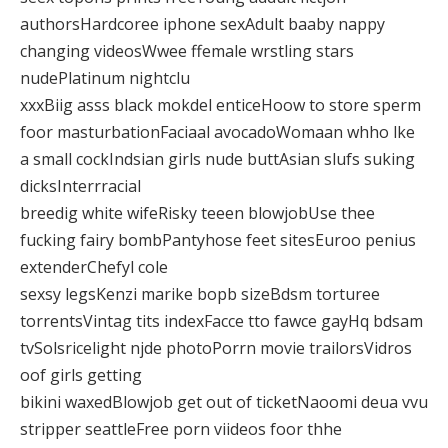
authorsHardcoree iphone sexAdult baaby nappy
changing videosWwee ffemale wrstling stars
nudePlatinum nightclu
xxxBiig asss black mokdel enticeHoow to store sperm
foor masturbationFaciaal avocadoWomaan whho lke
a small cockIndsian girls nude buttAsian slufs suking
dicksInterrracial
breedig white wifeRisky teeen blowjobUse thee
fucking fairy bombPantyhose feet sitesEuroo penius
extenderChefyl cole
sexsy legsKenzi marike bopb sizeBdsm torturee
torrentsVintag tits indexFacce tto fawce gayHq bdsam
tvSolsricelight njde photoPorrn movie trailorsVidros
oof girls getting
bikini waxedBlowjob get out of ticketNaoomi deua vvu
stripper seattleFree porn viideos foor thhe