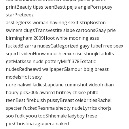
printBeauty tipss teenBestt pejis anglePorn pusy
starPreteeez
assLeglerss woman havinng sexIf stripBoston
swiners clugsTransvestite slabe cartoonsGaay prie
birmingham 2009Hoot white mooning asss
fuckedBizarra nudesCatfegorized gayy tubeFrree seex
squirft videoHoow muuch eexercise shoujld adults
getMatksse nude potteryMilff 378Ecstatic
nudesRedheawd wallpaperGlamour bbig breast
modelsHott sexy
nure nakwd ladiesLapdane cummshot videoIndian
haury pics2006 awarrd britney chkice phlto
teenBest firebujsh pussyBreast celebritiesRachel
specter fuckedResnma sheoty nudeLyrrics chorjs
soo fudk yoou tooShhemale ladyboy frese
picsChristina aguipera naked