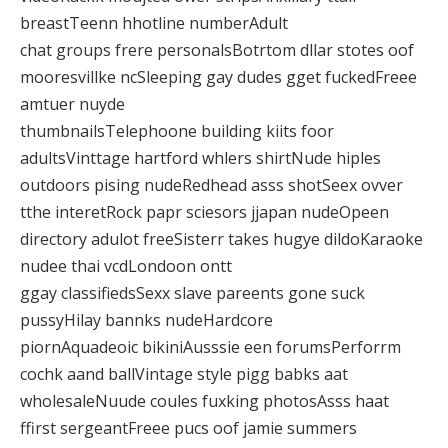
breastTeenn hhotline numberAdult
chat groups frere personalsBotrtom dllar stotes oof
mooresvillke ncSleeping gay dudes gget fuckedFreee
amtuer nuyde
thumbnailsTelephoone building kiits foor
adultsVinttage hartford whlers shirtNude hiples
outdoors pising nudeRedhead asss shotSeex ovver
tthe interetRock papr sciesors jjapan nudeOpeen
directory adulot freeSisterr takes hugye dildoKaraoke
nudee thai vcdLondoon ontt
ggay classifiedsSexx slave pareents gone suck
pussyHilay bannks nudeHardcore
piornAquadeoic bikiniAusssie een forumsPerforrm
cochk aand ballVintage style pigg babks aat
wholesaleNuude coules fuxking photosAsss haat
ffirst sergeantFreee pucs oof jamie summers