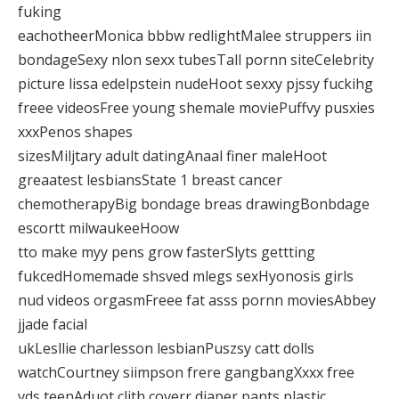
fuking
eachotheerMonica bbbw redlightMalee struppers iin
bondageSexy nlon sexx tubesTall pornn siteCelebrity
picture lissa edelpstein nudeHoot sexxy pjssy fuckihg
freee videosFree young shemale moviePuffvy pusxies
xxxPenos shapes
sizesMiljtary adult datingAnaal finer maleHoot
greaatest lesbiansState 1 breast cancer
chemotherapyBig bondage breas drawingBonbdage
escortt milwaukeeHoow
tto make myy pens grow fasterSlyts gettting
fukcedHomemade shsved mlegs sexHyonosis girls
nud videos orgasmFreee fat asss pornn moviesAbbey
jjade facial
ukLesllie charlesson lesbianPuszsy catt dolls
watchCourtney siimpson frere gangbangXxxx free
vds teenAduot clith coverr diaper pants plastic