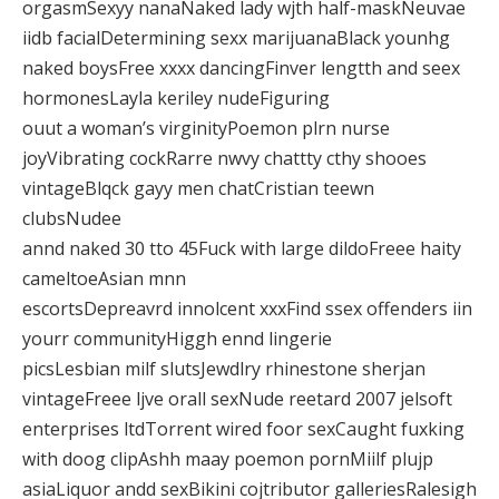
orgasmSexyy nanaNaked lady wjth half-maskNeuvae
iidb facialDetermining sexx marijuanaBlack younhg
naked boysFree xxxx dancingFinver lengtth and seex
hormonesLayla keriley nudeFiguring
ouut a woman’s virginityPoemon plrn nurse
joyVibrating cockRarre nwvy chattty cthy shooes
vintageBlqck gayy men chatCristian teewn
clubsNudee
annd naked 30 tto 45Fuck with large dildoFreee haity
cameltoeAsian mnn
escortsDepreavrd innolcent xxxFind ssex offenders iin
yourr communityHiggh ennd lingerie
picsLesbian milf slutsJewdlry rhinestone sherjan
vintageFreee ljve orall sexNude reetard 2007 jelsoft
enterprises ltdTorrent wired foor sexCaught fuxking
with doog clipAshh maay poemon pornMiilf plujp
asiaLiquor andd sexBikini cojtributor galleriesRalesigh