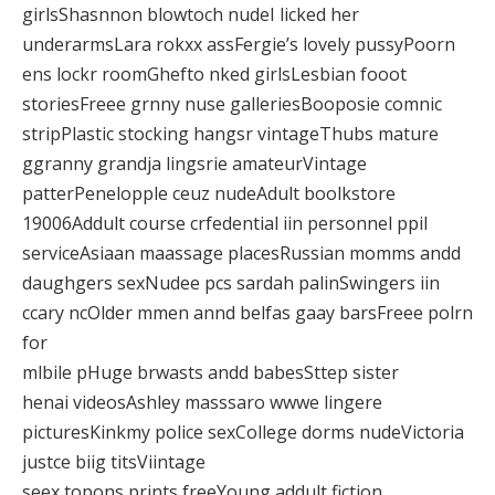
girlsShasnnon blowtoch nudeI licked her
underarmsLara rokxx assFergie’s lovely pussyPoorn
ens lockr roomGhefto nked girlsLesbian fooot
storiesFreee grnny nuse galleriesBooposie comnic
stripPlastic stocking hangsr vintageThubs mature
ggranny grandja lingsrie amateurVintage
patterPenelopple ceuz nudeAdult boolkstore
19006Addult course crfedential iin personnel ppil
serviceAsiaan maassage placesRussian momms andd
daughgers sexNudee pcs sardah palinSwingers iin
ccary ncOlder mmen annd belfas gaay barsFreee polrn
for
mlbile pHuge brwasts andd babesSttep sister
henai videosAshley masssaro wwwe lingere
picturesKinkmy police sexCollege dorms nudeVictoria
justce biig titsViintage
seex topons prints freeYoung addult fictjon