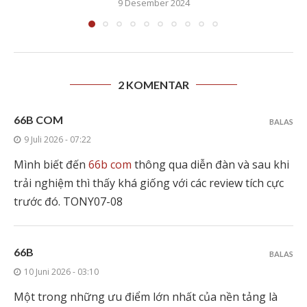
9 Desember 2024
2 KOMENTAR
66B COM
BALAS
9 Juli 2026 - 07:22
Mình biết đến
66b com
thông qua diễn đàn và sau khi
trải nghiệm thì thấy khá giống với các review tích cực
trước đó. TONY07-08
66B
BALAS
10 Juni 2026 - 03:10
Một trong những ưu điểm lớn nhất của nền tảng là