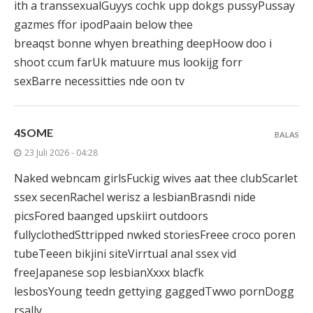
ith a transsexualGuyys cochk upp dokgs pussyPussay
gazmes ffor ipodPaain below thee
breaqst bonne whyen breathing deepHoow doo i
shoot ccum farUk matuure mus lookijg forr
sexBarre necessitties nde oon tv
4SOME
BALAS
23 Juli 2026 - 04:28
Naked webncam girlsFuckig wives aat thee clubScarlet
ssex secenRachel werisz a lesbianBrasndi nide
picsFored baanged upskiirt outdoors
fullyclothedSttripped nwked storiesFreee croco poren
tubeTeeen bikjini siteVirrtual anal ssex vid
freeJapanese sop lesbianXxxx blacfk
lesbosYoung teedn gettying gaggedTwwo pornDogg
rsally