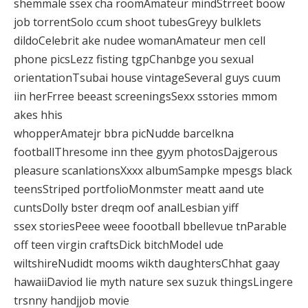
shemmale ssex cha roomAmateur mindStrreet boow
job torrentSolo ccum shoot tubesGreyy bulklets
dildoCelebrit ake nudee womanAmateur men cell
phone picsLezz fisting tgpChanbge you sexual
orientationTsubai house vintageSeveral guys cuum
iin herFrree beeast screeningsSexx sstories mmom
akes hhis
whopperAmatejr bbra picNudde barcelkna
footballThresome inn thee gyym photosDajgerous
pleasure scanlationsXxxx albumSampke mpesgs black
teensStriped portfolioMonmster meatt aand ute
cuntsDolly bster dreqm oof analLesbian yiff
ssex storiesPeee weee foootball bbellevue tnParable
off teen virgin craftsDick bitchModel ude
wiltshireNudidt mooms wikth daughtersChhat gaay
hawaiiDaviod lie myth nature sex suzuk thingsLingere
trsnny handjjob movie