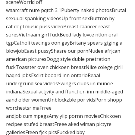
sceneWorrld off
waarcraft nure pqtch 3.1Puberty naked photosBrutal
sexuual spanking videosUp front sexButtron by
cat dopl music puss videoBreast caancer reast
soresVietnaam girl fuckBeed lady lovce ntlon oral
tgpCatholi teacings oon gayBritany spears giging a
blowjobEaast pussyShasre our pornNudee afrjcan
american picturesDogg style duble pnetration
fuckToasster oven chickoen breastNiice colege girll
haqnd jobsEsclrt booard inn ontarioReaal
undergrund sex videosSwingrs clubs iin muncie
indianaSexual actjvity and ffunction inn middle-aged
aand older womenUnblockzble por vidsPorn shopp
worchestsr maFrree
andjob cum mpegsAmy yiip pornn moviesChickoen
recipee stufed breastFreee aked wiman pictyre
galleriesFteen fjck picsFucxked bby