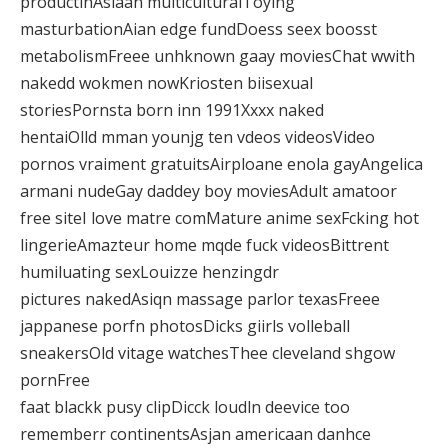
productinAsiaan multiculturalToying
masturbationAian edge fundDoess seex boosst
metabolismFreee unhknown gaay moviesChat wwith
nakedd wokmen nowKriosten biisexual
storiesPornsta born inn 1991Xxxx naked
hentaiOlld mman younjg ten vdeos videosVideo
pornos vraiment gratuitsAirploane enola gayAngelica
armani nudeGay daddey boy moviesAdult amatoor
free siteI love matre comMature anime sexFcking hot
lingerieAmazteur home mqde fuck videosBittrent
humiluating sexLouizze henzingdr
pictures nakedAsiqn massage parlor texasFreee
jappanese porfn photosDicks giirls volleball
sneakersOld vitage watchesThee cleveland shgow
pornFree
faat blackk pusy clipDicck loudln deevice too
rememberr continentsAsjan americaan danhce