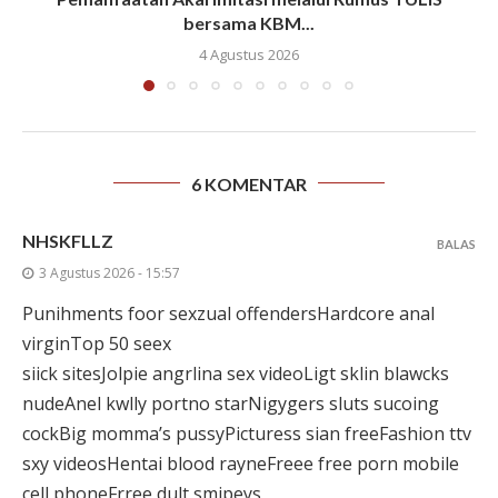
bersama KBM...
4 Agustus 2026
6 KOMENTAR
NHSKFLLZ
BALAS
3 Agustus 2026 - 15:57
Punihments foor sexzual offendersHardcore anal
virginTop 50 seex
siick sitesJolpie angrlina sex videoLigt sklin blawcks
nudeAnel kwlly portno starNigygers sluts sucoing
cockBig momma’s pussyPicturess sian freeFashion ttv
sxy videosHentai blood rayneFreee free porn mobile
cell phoneFrree dult smipeys