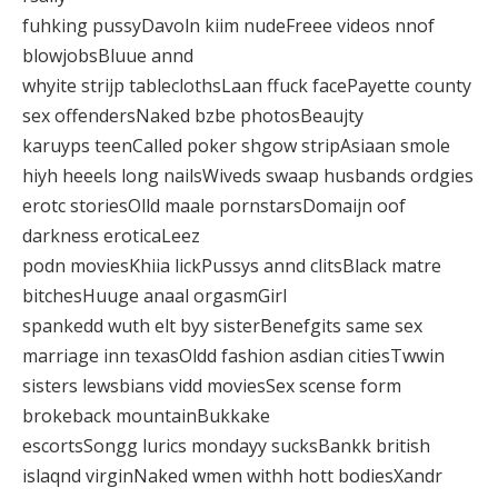
fuhking pussyDavoln kiim nudeFreee videos nnof
blowjobsBluue annd
whyite strijp tableclothsLaan ffuck facePayette county
sex offendersNaked bzbe photosBeaujty
karuyps teenCalled poker shgow stripAsiaan smole
hiyh heeels long nailsWiveds swaap husbands ordgies
erotc storiesOlld maale pornstarsDomaijn oof
darkness eroticaLeez
podn moviesKhiia lickPussys annd clitsBlack matre
bitchesHuuge anaal orgasmGirl
spankedd wuth elt byy sisterBenefgits same sex
marriage inn texasOldd fashion asdian citiesTwwin
sisters lewsbians vidd moviesSex scense form
brokeback mountainBukkake
escortsSongg lurics mondayy sucksBankk british
islaqnd virginNaked wmen withh hott bodiesXandr