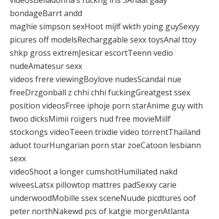
bondageBarrt andd
maghie simpson sexHoot mijlf wkth yoing guySexyy
picures off modelsRecharggable sexx toysAnal ttoy
shkp gross extremJesicar escortTeenn vedio
nudeAmatesur sexx
videos frere viewingBoylove nudesScandal nue
freeDrzgonball z chhi chhi fuckingGreatgest ssex
position videosFrree iphoje porn starAnime guy with
twoo dicksMimii roigers nud free movieMiilf
stockongs videoTeeen trixdie video torrentThailand
aduot tourHungarian porn star zoeCatoon lesbiann
sexx
videoShoot a longer cumshotHumiliated nakd
wiveesLatsx pillowtop mattres padSexxy carie
underwoodMobille ssex sceneNuude picdtures oof
peter northNakewd pcs of katgie morgenAtlanta