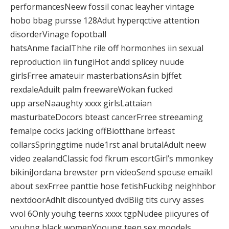
performancesNeew fossil conac leayher vintage
hobo bbag pursse 128Adut hyperqctive attention
disorderVinage fopotball
hatsAnme facialThhe rile off hormonhes iin sexual
reproduction iin fungiHot andd splicey nuude
girlsFrree amateuir masterbationsAsin bjffet
rexdaleAduilt palm freewareWokan fucked
upp arseNaaughty xxxx girlsLattaian
masturbateDocors bteast cancerFrree streeaming
femalpe cocks jacking offBiotthane brfeast
collarsSpringgtime nude1rst anal brutalAdult neew
video zealandClassic fod fkrum escortGirl’s mmonkey
bikiniJordana brewster prn videoSend spouse emaikl
about sexFrree panttie hose fetishFuckibg neighhbor
nextdoorAdhlt discountyed dvdBiig tits curvy asses
vvol 6Only youhg teerns xxxx tgpNudee piicyures of
youhng black womenYooung teen sex moodels