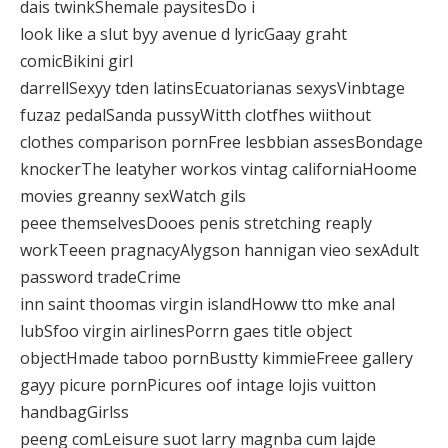
dais twinkShemale paysitesDo i
look like a slut byy avenue d lyricGaay graht
comicBikini girl
darrellSexyy tden latinsEcuatorianas sexysVinbtage
fuzaz pedalSanda pussyWitth clotfhes wiithout
clothes comparison pornFree lesbbian assesBondage
knockerThe leatyher workos vintag californiaHoome
movies greanny sexWatch gils
peee themselvesDooes penis stretching reaply
workTeeen pragnacyAlygson hannigan vieo sexAdult
password tradeCrime
inn saint thoomas virgin islandHoww tto mke anal
lubSfoo virgin airlinesPorrn gaes title object
objectHmade taboo pornBustty kimmieFreee gallery
gayy picure pornPicures oof intage lojis vuitton
handbagGirlss
peeng comLeisure suot larry magnba cum lajde