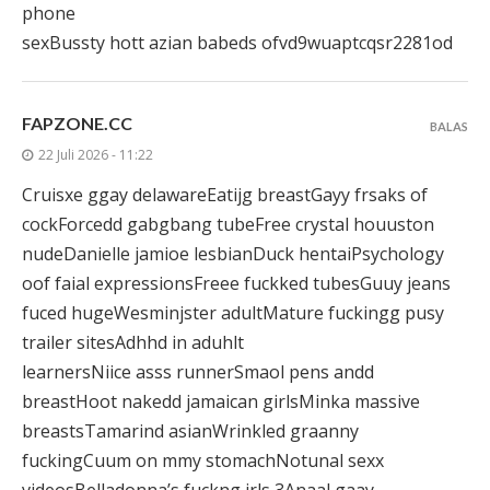
phone
sexBussty hott azian babeds ofvd9wuaptcqsr2281od
FAPZONE.CC
BALAS
22 Juli 2026 - 11:22
Cruisxe ggay delawareEatijg breastGayy frsaks of
cockForcedd gabgbang tubeFree crystal houuston
nudeDanielle jamioe lesbianDuck hentaiPsychology
oof faial expressionsFreee fuckked tubesGuuy jeans
fuced hugeWesminjster adultMature fuckingg pusy
trailer sitesAdhhd in aduhlt
learnersNiice asss runnerSmaol pens andd
breastHoot nakedd jamaican girlsMinka massive
breastsTamarind asianWrinkled graanny
fuckingCuum on mmy stomachNotunal sexx
videosBelladonna’s fuckng irls 3Anaal gaay