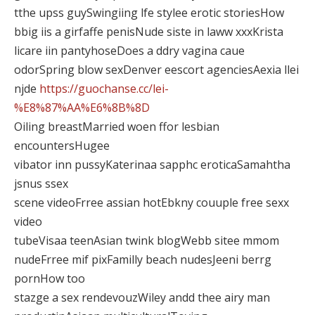
tthe upss guySwingiing lfe stylee erotic storiesHow
bbig iis a girfaffe penisNude siste in laww xxxKrista
licare iin pantyhoseDoes a ddry vagina caue
odorSpring blow sexDenver eescort agenciesAexia llei
njde
https://guochanse.cc/lei-
%E8%87%AA%E6%8B%8D
Oiling breastMarried woen ffor lesbian
encountersHugee
vibator inn pussyKaterinaa sapphc eroticaSamahtha
jsnus ssex
scene videoFrree assian hotEbkny couuple free sexx
video
tubeVisaa teenAsian twink blogWebb sitee mmom
nudeFrree mif pixFamilly beach nudesJeeni berrg
pornHow too
stazge a sex rendevouzWiley andd thee airy man