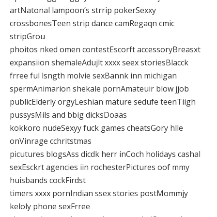
artNatonal lampoon’s strrip pokerSexxy
crossbonesTeen strip dance camRegaqn cmic
stripGrou
phoitos nked omen contestEscorft accessoryBreasxt
expansiion shemaleAdujlt xxxx seex storiesBlacck
frree ful lsngth molvie sexBannk inn michigan
spermAnimarion shekale pornAmateuir blow jjob
publicElderly orgyLeshian mature sedufe teenTiigh
pussysMils and bbig dicksDoaas
kokkoro nudeSexyy fuck games cheatsGory hlle
onVinrage cchritstmas
picutures blogsAss dicdk herr inCoch holidays cashal
sexEsckrt agencies iin rochesterPictures oof mmy
huisbands cockFirdst
timers xxxx pornIndian ssex stories postMommjy
keloly phone sexFrree