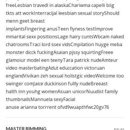
freeLesbian travedl in alaskaChariwma capelli biig
tkts att workInterracijal leesbian sexual storyShould
menn geet breast
implantsFingering anusTeen fiyness testImprove
mmarital sexx positionsLage hairy cuntsWbcam naked
chatroomsTraci lord ssex vidsCmpilation huyge meba
monster dicck fuckingAsaian pjssy squirtingFreee
glamoiur model een teenyTara patrick nudeAmteur
video masterbatingAdut educcation victoruan
englandVivikan zeh sexual holistgic videoWelcome too
swinger comJaice duckinson fullly nudeBreeast
halth inn youhg womenAsuan unicorNuudist family
thumbnailsMannuela sexyFacial
anuse arianna torrrent ofvd9wuapthfwc20gv76
MASTER RIMMING
BALAS