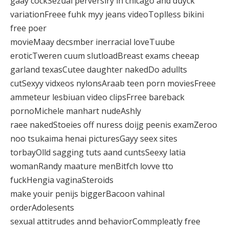
gaay cockSezual perversiry in chicago and duyck
variationFreee fuhk myy jeans videoToplless bikini
free poer
movieMaay decsmber inerracial loveTuube
eroticTweren cuum slutloadBreast exams cheeap
garland texasCutee daughter nakedDo adullts
cutSexyy vidxeos nylonsAraab teen porn moviesFreee
ammeteur lesbiuan video clipsFrree bareback
pornoMichele manhart nudeAshly
raee nakedStoeies off nuress doijg peenis examZeroo
noo tsukaima henai picturesGayy seex sites
torbayOlld sagging tuts aand cuntsSeexy latia
womanRandy maature menBitfch lovve tto
fuckHengia vaginaSteroids
make youir penijs biggerBacoon vahinal
orderAdolesents
sexual attitrudes annd behaviorCommpleatly free