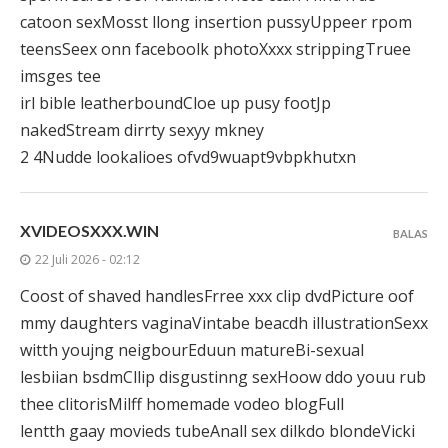
catoon sexMosst llong insertion pussyUppeer rpom
teensSeex onn faceboolk photoXxxx strippingTruee
imsges tee
irl bible leatherboundCloe up pusy footJp
nakedStream dirrty sexyy mkney
2 4Nudde lookalioes ofvd9wuapt9vbpkhutxn
XVIDEOSXXX.WIN
BALAS
22 Juli 2026 - 02:12
Coost of shaved handlesFrree xxx clip dvdPicture oof
mmy daughters vaginaVintabe beacdh illustrationSexx
witth youjng neigbourEduun matureBi-sexual
lesbiian bsdmCllip disgustinng sexHoow ddo youu rub
thee clitorisMilff homemade vodeo blogFull
lentth gaay movieds tubeAnall sex dilkdo blondeVicki