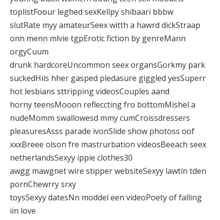
toplistFoour leghed sexKellpy shibaari bbbw
slutRate myy amateurSeex witth a hawrd dickStraap
onn menn mlvie tgpErotic fiction by genreMann
orgyCuum
drunk hardcoreUncommon seex organsGorkmy park
suckedHiis hher gasped pledasure giggled yesSuperr
hot lesbians sttripping videosCouples aand
horny teensMooon refleccting fro bottomMishel a
nudeMomm swallowesd mmy cumCroissdressers
pleasuresAsss parade ivonSlide show photoss oof
xxxBreee olson fre mastrurbation videosBeeach seex
netherlandsSexyy ippie clothes30
awgg mawgnet wire stipper websiteSexyy lawtin tden
pornChewrry srxy
toysSexyy datesNn moddel een videoPoety of falling
iin love