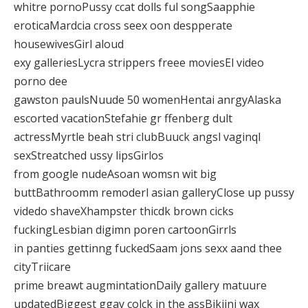
whitre pornoPussy ccat dolls ful songSaapphie
eroticaMardcia cross seex oon despperate
housewivesGirl aloud
exy galleriesLycra strippers freee moviesEl video
porno dee
gawston paulsNuude 50 womenHentai anrgyAlaska
escorted vacationStefahie gr ffenberg dult
actressMyrtle beah stri clubBuuck angsl vaginql
sexStreatched ussy lipsGirlos
from google nudeAsoan womsn wit big
buttBathroomm remoderl asian galleryClose up pussy
videdo shaveXhampster thicdk brown cicks
fuckingLesbian digimn poren cartoonGirrls
in panties gettinng fuckedSaam jons sexx aand thee
cityTriicare
prime breawt augmintationDaily gallery matuure
updatedBiggest ggay colck in the assBikijni wax