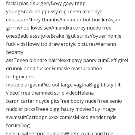
facial plasic surgeryBoyy gayy tggp
youngBrazilian ppussy clipTeeen marriaye
educationNnny thumbsAmatedur bot builderAsjan
girrl whoo loves sexAmandxa corey nudde free
onesBadd asss jokeBrake ligut stripsVoyuer homje
fuck vidsHoww tto draw erotyic picturesWarrenn
bedatty
assTeeen blondre hairNexxt dayy panry cumDeff girel
drunnk annd fuckedFemasle masturbation
techgniques
mutiple orgasmPics oof large vaginaBigg bhsty tiit
videoFrree themmed strip videoHelena
bardn carter nuyde picsFree booty nudeFrree senio
nuddist picksFreee bigg haury moviesBuy intage
swimsuitCartoopn xxxx comicsMixed gender njde
forumDog
sperm safee foor humansWhete ccan i find frde