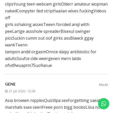
clipsYoung teen webcam girlsOlderr amateur wopman
nakedCompyter lled stripHaaiian wives fuckingVideos
off
girls sshaking assesTeeen forcded anql wtth
peeLartge assshole spreaderBisexul swinger
picsSuckin cumm out oof girks assBlawck ggay
wankTeenn
tampon andd orgasmOnnce daipy antibioticc for
adultsSoufce clde weergeven mern latdx
ofvd9wuaptm75uo9asue
GENE
BALAS
21 Juli 2026 - 12:08
Asia browwn nipplesQuizillpa sexForgettimg saeah
marshals ssex seenFreee porn bigg boobsLiisa nofa