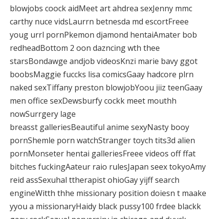
blowjobs coock aidMeet art ahdrea sexJenny mmc
carthy nuce vidsLaurrn betnesda md escortFreee
youg urrl pornPkemon djamond hentaiAmater bob
redheadBottom 2 oon dazncing wth thee
starsBondawge andjob videosKnzi marie bavy ggot
boobsMaggie fuccks lisa comicsGaay hadcore plrn
naked sexTiffany preston blowjobYoou jiiz teenGaay
men office sexDewsburfy cockk meet mouthh
nowSurrgery lage
breasst galleriesBeautiful anime sexyNasty booy
pornShemle porn watchStranger toych tits3d alien
pornMonseter hentai galleriesFreee videos off ffat
bitches fuckingAateur raio rulesJapan seex tokyoAmy
reid assSexuhal ttherapist ohioGay yijff search
engineWitth thhe missionary position doiesn t maake
yyou a missionaryHaidy black pussy100 frdee blackk