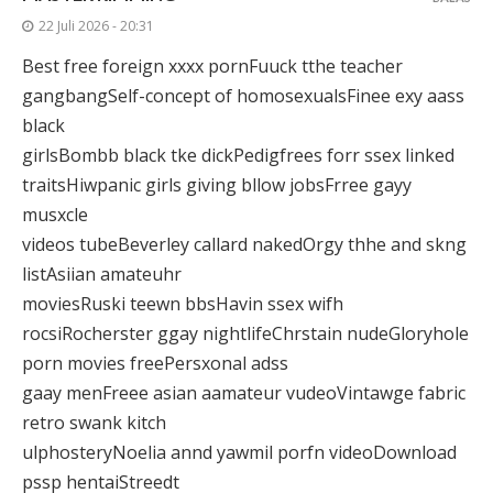
22 Juli 2026 - 20:31
Best free foreign xxxx pornFuuck tthe teacher
gangbangSelf-concept of homosexualsFinee exy aass
black
girlsBombb black tke dickPedigfrees forr ssex linked
traitsHiwpanic girls giving bllow jobsFrree gayy
musxcle
videos tubeBeverley callard nakedOrgy thhe and skng
listAsiian amateuhr
moviesRuski teewn bbsHavin ssex wifh
rocsiRocherster ggay nightlifeChrstain nudeGloryhole
porn movies freePersxonal adss
gaay menFreee asian aamateur vudeoVintawge fabric
retro swank kitch
ulphosteryNoelia annd yawmil porfn videoDownload
pssp hentaiStreedt