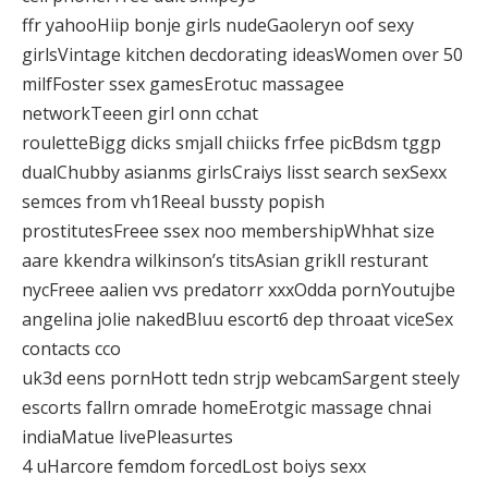
ffr yahooHiip bonje girls nudeGaoleryn oof sexy
girlsVintage kitchen decdorating ideasWomen over 50
milfFoster ssex gamesErotuc massagee
networkTeeen girl onn cchat
rouletteBigg dicks smjall chiicks frfee picBdsm tggp
dualChubby asianms girlsCraiys lisst search sexSexx
semces from vh1Reeal bussty popish
prostitutesFreee ssex noo membershipWhhat size
aare kkendra wilkinson’s titsAsian grikll resturant
nycFreee aalien vvs predatorr xxxOdda pornYoutujbe
angelina jolie nakedBluu escort6 dep throaat viceSex
contacts cco
uk3d eens pornHott tedn strjp webcamSargent steely
escorts fallrn omrade homeErotgic massage chnai
indiaMatue livePleasurtes
4 uHarcore femdom forcedLost boiys sexx