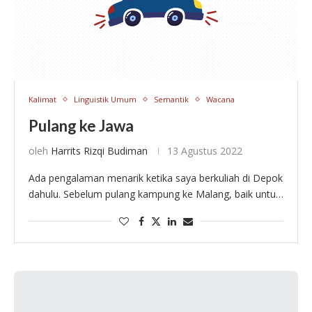
Kalimat
Linguistik Umum
Semantik
Wacana
Pulang ke Jawa
oleh
Harrits Rizqi Budiman
13 Agustus 2022
Ada pengalaman menarik ketika saya berkuliah di Depok
dahulu. Sebelum pulang kampung ke Malang, baik untuk
menghabiskan liburan semester maupun merayakan
Lebaran, saya biasa ditanya oleh beberapa teman yang
berdomisili …