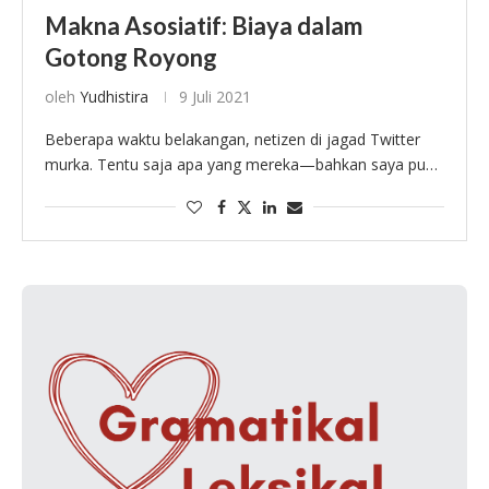
Makna Asosiatif: Biaya dalam
Gotong Royong
oleh
Yudhistira
9 Juli 2021
Beberapa waktu belakangan, netizen di jagad Twitter
murka. Tentu saja apa yang mereka—bahkan saya pun
sesekali ikutan—serapahkan berkaitan dengan kondisi
Indonesia saat ini. Kita tahu, kurva mortalitas akibat
Covid-19 terus …