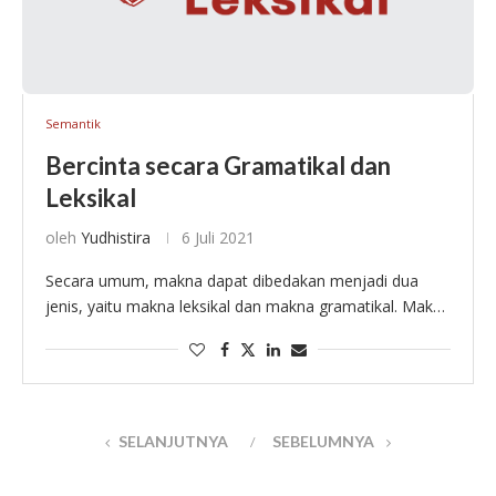
Semantik
Bercinta secara Gramatikal dan
Leksikal
oleh
Yudhistira
6 Juli 2021
Secara umum, makna dapat dibedakan menjadi dua
jenis, yaitu makna leksikal dan makna gramatikal. Makna
leksikal sering juga disebut sebagai makna denotatif
atau makna deskriptif yang berarti ‘relasi kata dengan …
SELANJUTNYA
SEBELUMNYA