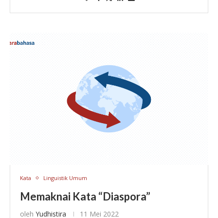
Santhosa yang dikelola oleh Adjie Santosoputro—
seorang lulusan …
Kata
Linguistik Umum
Memaknai Kata “Diaspora”
oleh
Yudhistira
11 Mei 2022