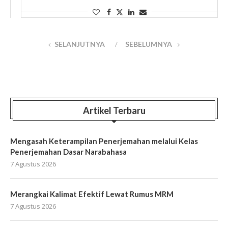
dengan teman-teman kantor. Setelah kami menunggu
sedikit lama, sopir sampai di lobi. Pada pukul 17.30 …
SELANJUTNYA
SEBELUMNYA
Artikel Terbaru
Mengasah Keterampilan Penerjemahan melalui Kelas
Penerjemahan Dasar Narabahasa
7 Agustus 2026
Merangkai Kalimat Efektif Lewat Rumus MRM
7 Agustus 2026