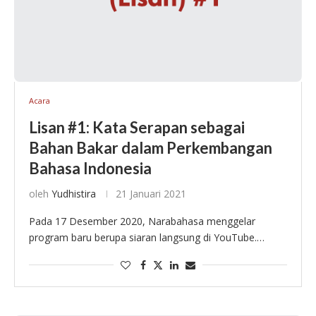
Acara
Lisan #1: Kata Serapan sebagai
Bahan Bakar dalam Perkembangan
Bahasa Indonesia
oleh
Yudhistira
21 Januari 2021
Pada 17 Desember 2020, Narabahasa menggelar
program baru berupa siaran langsung di YouTube.
Program ini bernama Lisan (Selisik Kebahasaan),
diadakan untuk meningkatkan pengetahuan masyarakat
mengenai bahasa Indonesia. Pada episode perdana …