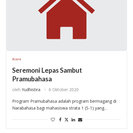
Acara
Seremoni Lepas Sambut
Pramubahasa
oleh
Yudhistira
6 Oktober 2020
Program Pramubahasa adalah program bermagang di
Narabahasa bagi mahasiswa strata 1 (S-1) yang
memiliki renjana untuk bekerja dalam bidang jasa
bahasa. Kata “pramubahasa” diciptakan khusus—dari
gabungan bentuk terikat “pramu-“ dan …