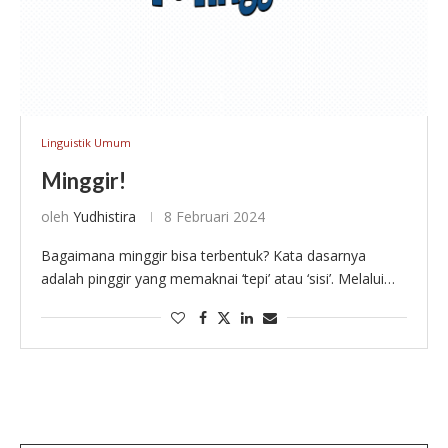
Linguistik Umum
Minggir!
oleh
Yudhistira
8 Februari 2024
Bagaimana minggir bisa terbentuk? Kata dasarnya
adalah pinggir yang memaknai ‘tepi’ atau ‘sisi’. Melalui
afiksasi berupa prefiks, terciptalah meminggir yang
artinya ‘menepi’. Dalam ragam cakapan, kata pinggir
juga bisa mengalami …