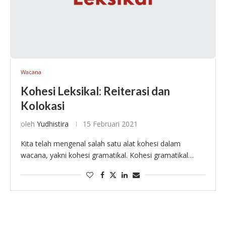
Wacana
Kohesi Leksikal: Reiterasi dan
Kolokasi
oleh
Yudhistira
15 Februari 2021
Kita telah mengenal salah satu alat kohesi dalam
wacana, yakni kohesi gramatikal. Kohesi gramatikal
dapat berwujud referensi, substitusi, elipsis, dan
konjungsi. Pada tulisan ini, saya akan membahas alat
kohesi lain, …