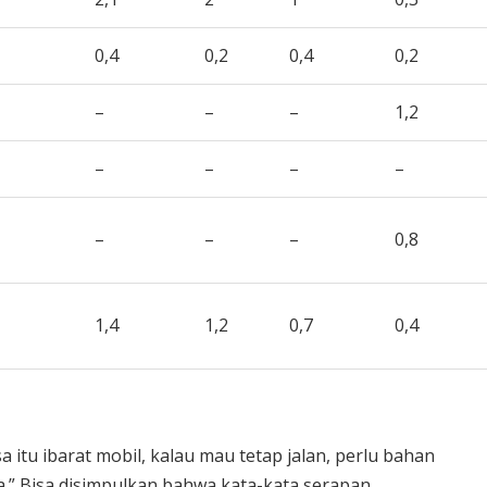
0,4
0,2
0,4
0,2
–
–
–
1,2
–
–
–
–
–
–
–
0,8
1,4
1,2
0,7
0,4
 itu ibarat mobil, kalau mau tetap jalan, perlu bahan
a.” Bisa disimpulkan bahwa kata-kata serapan