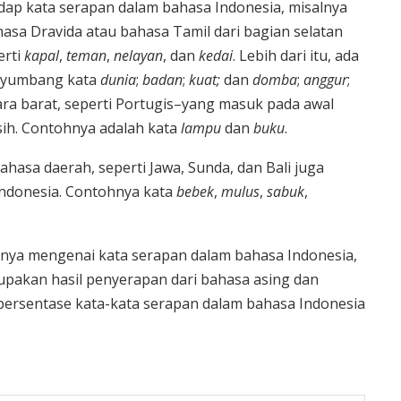
dap kata serapan dalam bahasa Indonesia, misalnya
bahasa Dravida atau bahasa Tamil dari bagian selatan
erti
kapal
,
teman
,
nelayan
, dan
kedai
. Lebih dari itu, ada
enyumbang kata
dunia
;
badan
;
kuat;
dan
domba
;
anggur
;
gara barat, seperti Portugis–yang masuk pada awal
ih. Contohnya adalah kata
lampu
dan
buku
.
bahasa daerah, seperti Jawa, Sunda, dan Bali juga
ndonesia. Contohnya kata
bebek
,
mulus
,
sabuk
,
nnya mengenai kata serapan dalam bahasa Indonesia,
upakan hasil penyerapan dari bahasa asing dan
h persentase kata-kata serapan dalam bahasa Indonesia