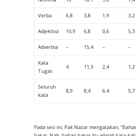
Verba
6,8
3,8
1,9
3,2
Adjektiva
10,9
6,8
0,6
5,3
Adverbia
–
15,4
–
–
Kata
4
11,3
2,4
1,2
Tugas
Seluruh
8,9
8,4
6,4
5,7
kata
Pada sesi ini, Pak Nazar mengatakan, “Bahasa
bakar. Nah, bahan bakar itu adalah kata-kat