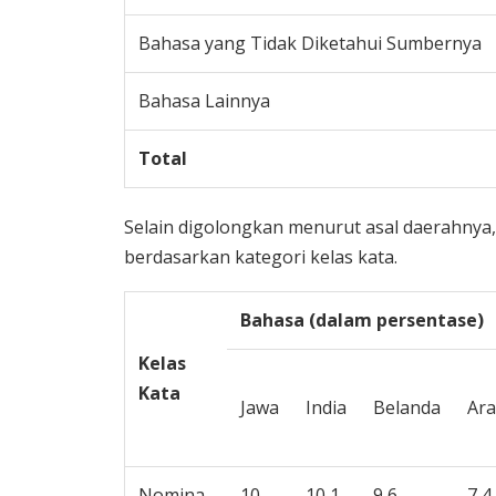
Bahasa yang Tidak Diketahui Sumbernya
Bahasa Lainnya
Total
Selain digolongkan menurut asal daerahnya,
berdasarkan kategori kelas kata.
Bahasa (dalam persentase)
Kelas
Kata
Jawa
India
Belanda
Ara
Nomina
10
10,1
9,6
7,4