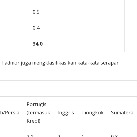
0,5
0,4
34,0
 Tadmor juga mengklasifikasikan kata-kata serapan
Portugis
b/Persia
(termasuk
Inggris
Tiongkok
Sumatera
Kreol)
2,1
2
1
0,3