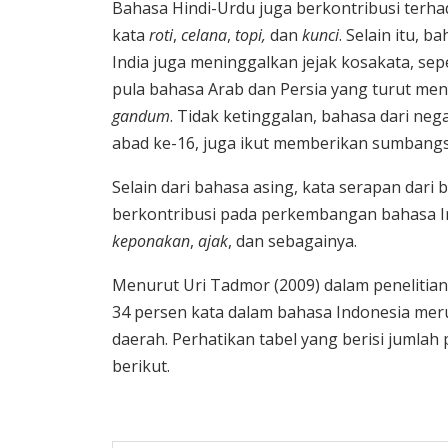
Bahasa Hindi-Urdu juga berkontribusi terha
kata
roti
,
celana
,
topi,
dan
kunci
. Selain itu, 
India juga meninggalkan jejak kosakata, sep
pula bahasa Arab dan Persia yang turut m
gandum
. Tidak ketinggalan, bahasa dari ne
abad ke-16, juga ikut memberikan sumbangs
Selain dari bahasa asing, kata serapan dari 
berkontribusi pada perkembangan bahasa I
keponakan
,
ajak
, dan sebagainya.
Menurut Uri Tadmor (2009) dalam penelitia
34 persen kata dalam bahasa Indonesia mer
daerah. Perhatikan tabel yang berisi jumla
berikut.