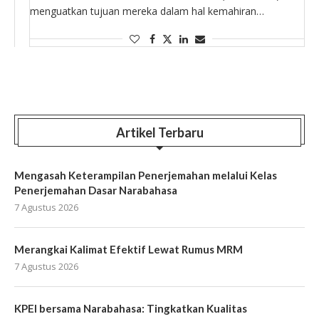
menguatkan tujuan mereka dalam hal kemahiran
berbahasa Indonesia di media sosial dan bentuk-bentuk
kepenulisan kreatif lainnya. Dalam kelas griyaan
Narabahasa yang dilaksanakan oleh SATUPENA …
Artikel Terbaru
Mengasah Keterampilan Penerjemahan melalui Kelas
Penerjemahan Dasar Narabahasa
7 Agustus 2026
Merangkai Kalimat Efektif Lewat Rumus MRM
7 Agustus 2026
KPEI bersama Narabahasa: Tingkatkan Kualitas