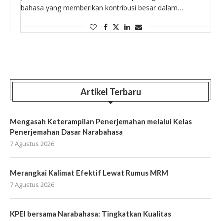
bahasa yang memberikan kontribusi besar dalam
memahami peran bahasa. Melalui teori tindak tutur yang ia
rumuskan, Austin menunjukkan bahwa kata-kata bukan …
Artikel Terbaru
Mengasah Keterampilan Penerjemahan melalui Kelas
Penerjemahan Dasar Narabahasa
7 Agustus 2026
Merangkai Kalimat Efektif Lewat Rumus MRM
7 Agustus 2026
KPEI bersama Narabahasa: Tingkatkan Kualitas