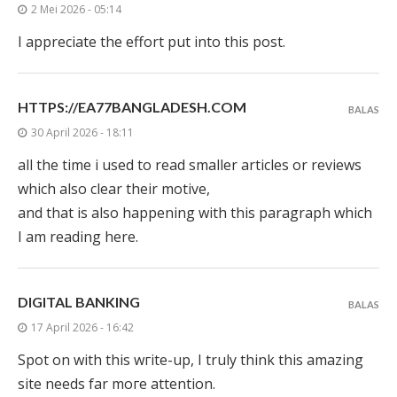
2 Mei 2026 - 05:14
I appreciate the effort put into this post.
HTTPS://EA77BANGLADESH.COM
BALAS
30 April 2026 - 18:11
all the time i used to read smaller articles or reviews
which also clear their motive,
and that is also happening with this paragraph which
I am reading here.
DIGITAL BANKING
BALAS
17 April 2026 - 16:42
Ѕpot on with thіs wгite-up, I truly think this amazing
site needs far moгe attеntion.