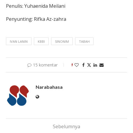
Penulis: Yuhaenida Meilani
Penyunting: Rifka Az-zahra
IVAN LANIN
KBBI
SINONIM
TABAH
15 komentar
1
Narabahasa
Sebelumnya