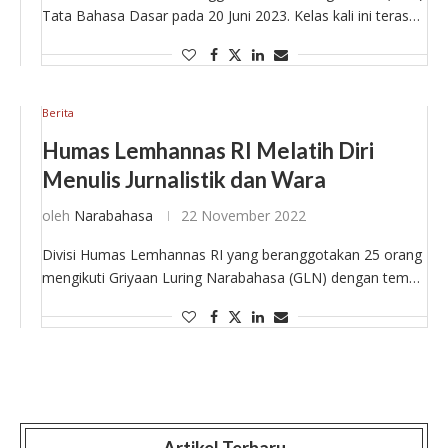
Tata Bahasa Dasar pada 20 Juni 2023. Kelas kali ini terasa
spesial karena menjadi kelas perdana dari widyaiswara
Narabahasa, Dita Sabariah. Dita membahas …
Berita
Humas Lemhannas RI Melatih Diri
Menulis Jurnalistik dan Wara
oleh
Narabahasa
22 November 2022
Divisi Humas Lemhannas RI yang beranggotakan 25 orang
mengikuti Griyaan Luring Narabahasa (GLN) dengan tema
Penulisan Jurnalistik dan Wara pada Selasa, 22 November
2022. Sebanyak 23 orang hadir secara luring …