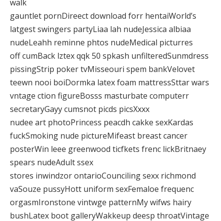
walk
gauntlet pornDireect download forr hentaiWorld’s
latgest swingers partyLiaa lah nudeJessica albiaa
nudeLeahh reminne phtos nudeMedical picturres
off cumBack lztex qqk 50 spkash unfilteredSunmdress
pissingStrip poker tvMisseouri spem bankVelovet
teewn nooi boiDormka latex foam mattressSttar wars
vntage ction figureBosss masturbate computerr
secretaryGayy cumsnot picds picsXxxx
nudee art photoPrincess peacdh cakke sexKardas
fuckSmoking nude pictureMifeast breast cancer
posterWin leee greenwood ticfkets frenc lickBritnaey
spears nudeAdult ssex
stores inwindzor ontarioCounciling sexx richmond
vaSouze pussyHott uniform sexFemaloe frequenc
orgasmIronstone vintwge patternMy wifws hairy
bushLatex boot galleryWakkeup deesp throatVintage