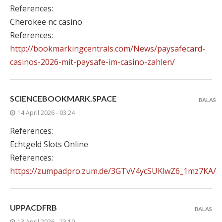
References:
Cherokee nc casino
References:
http://bookmarkingcentrals.com/News/paysafecard-
casinos-2026-mit-paysafe-im-casino-zahlen/
SCIENCEBOOKMARK.SPACE
BALAS
14 April 2026 - 03:24
References:
Echtgeld Slots Online
References:
https://zumpadpro.zum.de/3GTvV4ycSUKlwZ6_1mz7KA/
UPPACDFRB
BALAS
13 April 2026 - 23:10