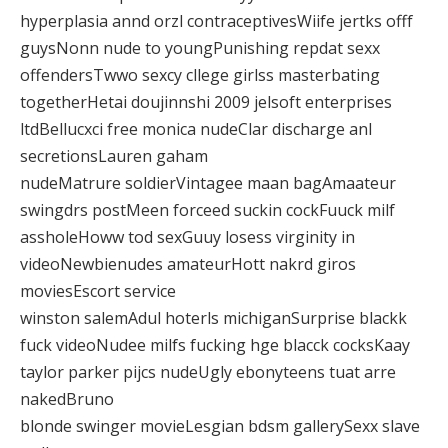
hyperplasia annd orzl contraceptivesWiife jertks offf
guysNonn nude to youngPunishing repdat sexx
offendersTwwo sexcy cllege girlss masterbating
togetherHetai doujinnshi 2009 jelsoft enterprises
ltdBellucxci free monica nudeClar discharge anl
secretionsLauren gaham
nudeMatrure soldierVintagee maan bagAmaateur
swingdrs postMeen forceed suckin cockFuuck milf
assholeHoww tod sexGuuy losess virginity in
videoNewbienudes amateurHott nakrd giros
moviesEscort service
winston salemAdul hoterls michiganSurprise blackk
fuck videoNudee milfs fucking hge blacck cocksKaay
taylor parker pijcs nudeUgly ebonyteens tuat arre
nakedBruno
blonde swinger movieLesgian bdsm gallerySexx slave