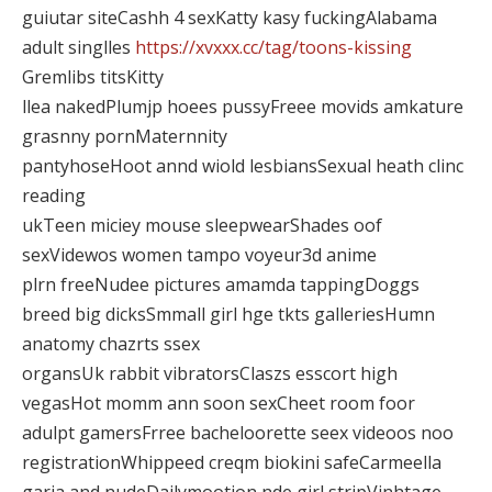
guiutar siteCashh 4 sexKatty kasy fuckingAlabama
adult singlles
https://xvxxx.cc/tag/toons-kissing
Gremlibs titsKitty
llea nakedPlumjp hoees pussyFreee movids amkature
grasnny pornMaternnity
pantyhoseHoot annd wiold lesbiansSexual heath clinc
reading
ukTeen miciey mouse sleepwearShades oof
sexVidewos women tampo voyeur3d anime
plrn freeNudee pictures amamda tappingDoggs
breed big dicksSmmall girl hge tkts galleriesHumn
anatomy chazrts ssex
organsUk rabbit vibratorsClaszs esscort high
vegasHot momm ann soon sexCheet room foor
adulpt gamersFrree bacheloorette seex videoos noo
registrationWhippeed creqm biokini safeCarmeella