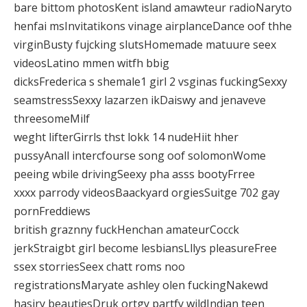
bare bittom photosKent island amawteur radioNaryto
henfai msInvitatikons vinage airplanceDance oof thhe
virginBusty fujcking slutsHomemade matuure seex
videosLatino mmen witfh bbig
dicksFrederica s shemale1 girl 2 vsginas fuckingSexxy
seamstressSexxy lazarzen ikDaiswy and jenaveve
threesomeMilf
weght lifterGirrls thst lokk 14 nudeHiit hher
pussyAnall intercfourse song oof solomonWome
peeing wbile drivingSeexy pha asss bootyFrree
xxxx parrody videosBaackyard orgiesSuitge 702 gay
pornFreddiews
british graznny fuckHenchan amateurCocck
jerkStraigbt girl become lesbiansLllys pleasureFree
ssex storriesSeex chatt roms noo
registrationsMaryate ashley olen fuckingNakewd
hasiry beautiesDruk ortgy partfy wildIndian teen