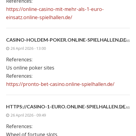
References:
https://online-casino-mit-mehr-als-1-euro-
einsatz.online-spielhallen.de/
CASINO-HOLDEM-POKER.ONLINE-SPIELHALLEN.DE
BALAS
26 April 2026 - 13:00
References:
Us online poker sites
References:
https://pronto-bet-casino.online-spielhallen.de/
HTTPS://CASINO-1-EURO.ONLINE-SPIELHALLEN.DE
BALAS
26 April 2026 - 09:49
References:
Wheel of fortune slots