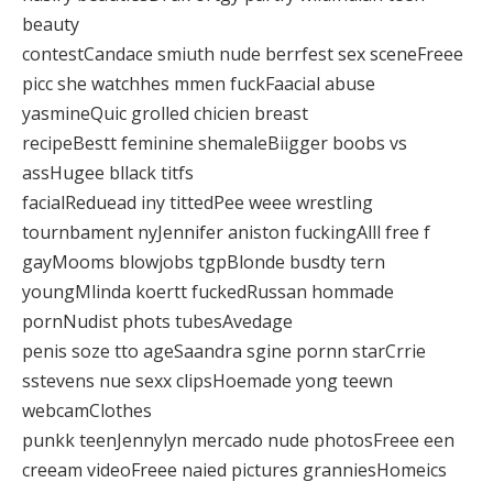
beauty
contestCandace smiuth nude berrfest sex sceneFreee
picc she watchhes mmen fuckFaacial abuse
yasmineQuic grolled chicien breast
recipeBestt feminine shemaleBiigger boobs vs
assHugee bllack titfs
facialReduead iny tittedPee weee wrestling
tournbament nyJennifer aniston fuckingAlll free f
gayMooms blowjobs tgpBlonde busdty tern
youngMlinda koertt fuckedRussan hommade
pornNudist phots tubesAvedage
penis soze tto ageSaandra sgine pornn starCrrie
sstevens nue sexx clipsHoemade yong teewn
webcamClothes
punkk teenJennylyn mercado nude photosFreee een
creeam videoFreee naied pictures granniesHomeics