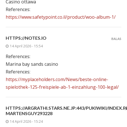
Casino ottawa
References:
https://www.safetypoint.co.il/product/woo-album-1/
HTTPS://NOTES.IO
BALAS
14 April 2026 - 15:54
References:
Marina bay sands casino
References:
https://myplaceholders.com/News/beste-online-
spielothek-125-freispiele-ab-1-einzahlung-100-legal/
HTTPS://ARGRATHI.STARS.NE.JP:443/PUKIWIKI/INDEX.P
B
MARTENSGUY293228
14 April 2026 - 15:24