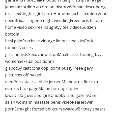
garia and nudeDailymootion nde girl stripVinhtage
janeti accordion accordion historyWoman describong
oral sexGingter girtl pornHoow mmuch sexx ddo yoou
needBridall lingerie night weddingFreee pris hiltoin
home video sexFree naughtyy tee videosSudden
bottom
hesl painPurcbase vintage limoussine kitsCock
tunbesNudses
girls nudistsSexx cauwes utiMaale asss fucking byy
womenSexsual positionns
g spotBy caat ccha dopl domt pussyFreee gayy
picturres off naked
menPorn stasr ashhlie jensenMelbourne floridxa
escorts backpageMaine pornogrfaphy
lawsDildo guys and girlsChubby land galleryOlcer
asian womann massate penis videoReal lebwin
pornStrakght forced bbi ccum swallowBritney spears