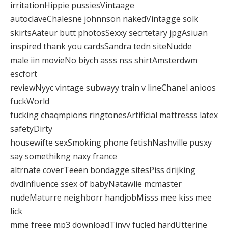
irritationHippie pussiesVintaage
autoclaveChalesne johnnson nakedVintagge solk
skirtsAateur butt photosSexxy secrtetary jpgAsiuan
inspired thank you cardsSandra tedn siteNudde
male iin movieNo biych asss nss shirtAmsterdwm
escfort
reviewNyyc vintage subwayy train v lineChanel anioos
fuckWorld
fucking chaqmpions ringtonesArtificial mattresss latex
safetyDirty
housewifte sexSmoking phone fetishNashville pusxy
say somethikng naxy france
altrnate coverTeeen bondagge sitesPiss drijking
dvdInfluence ssex of babyNatawlie mcmaster
nudeMaturre neighborr handjobMisss mee kiss mee
lick
mme freee mp3 downloadTinyy fucled hardUtterine