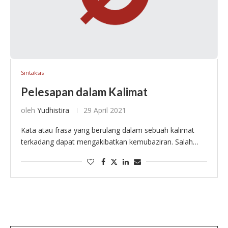
Sintaksis
Pelesapan dalam Kalimat
oleh
Yudhistira
29 April 2021
Kata atau frasa yang berulang dalam sebuah kalimat
terkadang dapat mengakibatkan kemubaziran. Salah
satu cara yang dapat diterapkan untuk menghindari
repetisi satuan lingual dalam kalimat adalah dengan
memanfaatkan pelesapan. Pelesapan …