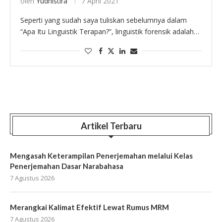
oleh
Yudhistira
7 April 2021
Seperti yang sudah saya tuliskan sebelumnya dalam
“Apa Itu Linguistik Terapan?”, linguistik forensik adalah
kajian linguistik yang berkaitan dengan ranah hukum.
Para ahli linguistik forensik bertugas untuk menyediakan
dan menganalisis …
Artikel Terbaru
Mengasah Keterampilan Penerjemahan melalui Kelas
Penerjemahan Dasar Narabahasa
7 Agustus 2026
Merangkai Kalimat Efektif Lewat Rumus MRM
7 Agustus 2026