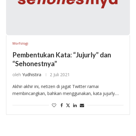
Morfologi
Pembentukan Kata: “Jujurly” dan
“Sehonestnya”
oleh
Yudhistira
2 Juli 2021
Akhir-akhir ini, netizen di jagat Twitter ramai
membincangkan, bahkan menggunakan, kata jujurly.
Pasalnya, kata tersebut pertama kali dipopulerkan oleh
salah seorang pengguna TikTok. Lambat laun, saya
menemukan juga teman-teman dekat …