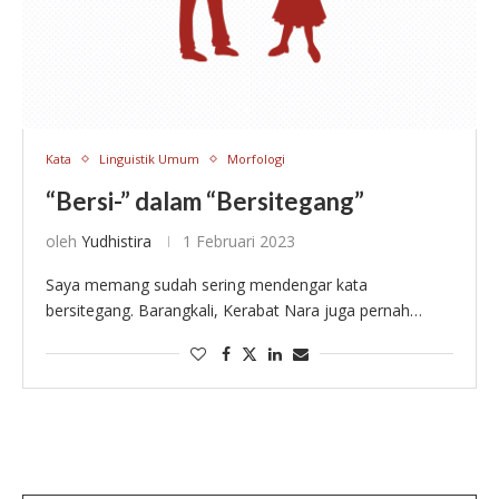
Kata
Linguistik Umum
Morfologi
“Bersi-” dalam “Bersitegang”
oleh
Yudhistira
1 Februari 2023
Saya memang sudah sering mendengar kata
bersitegang. Barangkali, Kerabat Nara juga pernah
membaca atau bahkan memanfaatkannya. Namun,
justru baru sekarang saya bertanya-tanya, apakah
dalam bahasa Indonesia kita punya prefiks bersi-? …